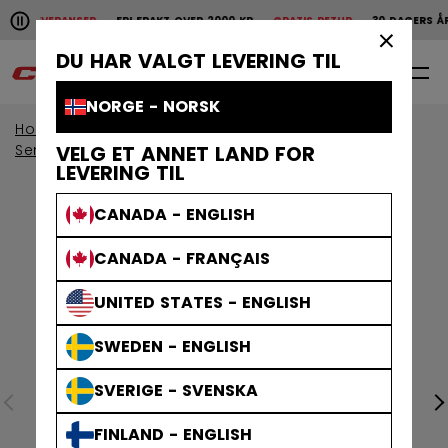
Pause the horizontal scroll animation.
SKE LEVERANSER
FRI FRAKT OVER 2000 KR
GRATIS RETUR
30 DAGERS ÅP
Raske leveranser
Fri frakt over 2000 kr
Gratis
×
DU HAR VALGT LEVERING TIL
0
NO
NORGE - NORSK
Home
Beskyttelse
Aldersgruppe
Senior Beskyttelse
VELG ET ANNET LAND FOR
LEVERING TIL
CANADA - ENGLISH
CANADA - FRANÇAIS
UNITED STATES - ENGLISH
SWEDEN - ENGLISH
SVERIGE - SVENSKA
FINLAND - ENGLISH