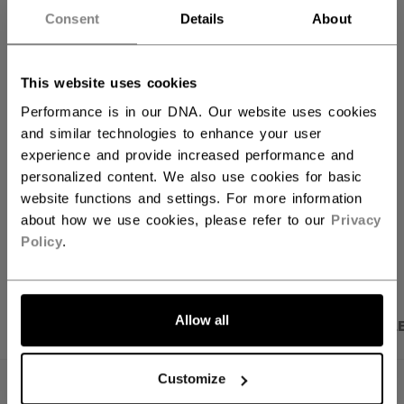
Consent
Details
About
LEGG I HANDLEKURV
This website uses cookies
FINN I BUTIKK
Performance is in our DNA. Our website uses cookies
and similar technologies to enhance your user
experience and provide increased performance and
Fraktvilkår
Gratis returer
personalized content. We also use cookies for basic
website functions and settings. For more information
about how we use cookies, please refer to our
Privacy
ÅPNE SOSIALE 
Policy
.
Allow all
PRODUKTBILDER
SPESIFIKASJONER
OMTAL
Customize
SPESIFIKASJONER