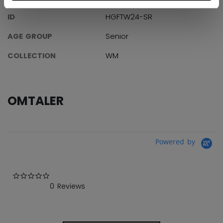
ID
HGFTW24-SR
AGE GROUP
Senior
COLLECTION
WM
OMTALER
Powered by
0.0 star rating
0 Reviews