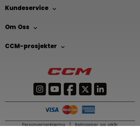
Kundeservice
Om Oss
CCM-prosjekter
Personvernerklæring
Betingelser og vilkår
© 2026 Sport Maska Inc. All Rights Reserved.
LEGG I HANDLEKURV
2099,00 kr