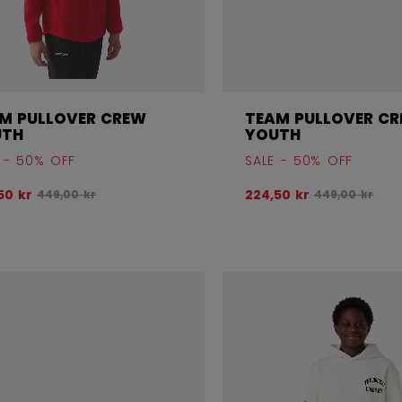
M PULLOVER CREW
TEAM PULLOVER C
UTH
YOUTH
 - 50% OFF
SALE - 50% OFF
Opprinnelig pris før rabatt var
Opprinnelig pr
50 kr
224,50 kr
449,00 kr
449,00 kr