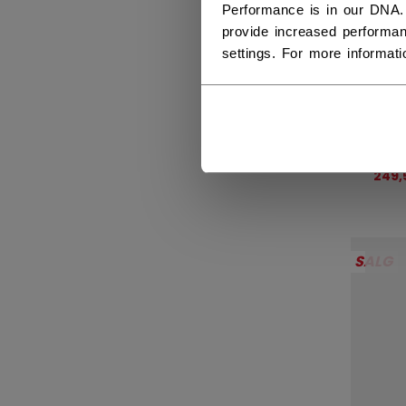
Performance is in our DNA.
provide increased performan
settings. For more informat
VIN
GEN
BA
SALE
249,
SALG