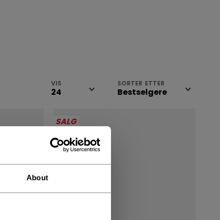
VIS
SORTER ETTER
SALG
About