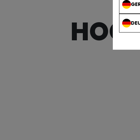
GE
HOOD
DE