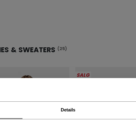
IES & SWEATERS
(25)
SALG
Details