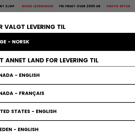
KE LEVERANSER
FRI FRAKT OVER 2000 KR
GRATIS RETUR
30 DAGERS ÅPEN
 Retur
30 dagers åpent kjøp
×
R
BESKYTTELSE
KEEPER
KLÆR
TILBEHØR
BANDY
SALG
R VALGT LEVERING TIL
GE - NORSK
ies & Sweaters
ET ANNET LAND FOR LEVERING TIL
NADA - ENGLISH
NADA - FRANÇAIS
TED STATES - ENGLISH
DEN - ENGLISH