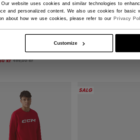
 Our website uses cookies and similar technologies to enhan
ce and personalized content. We also use cookies for basic w
ion about how we use cookies, please refer to our
Privacy Pol
TAGE CREWNECK
VINTAGE PULLOVER
SER MED RUND HALS
HETTEGENSER BAR
RN
SALE - 50% OFF
Customize
 - 50% OFF
Opprinnelig pr
299,50 kr
599,00 kr
Opprinnelig pris før rabatt var
50 kr
499,00 kr
SALG