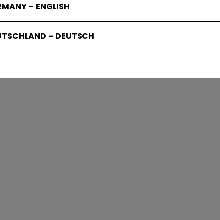
RMANY - ENGLISH
IES & SWE
UTSCHLAND - DEUTSCH