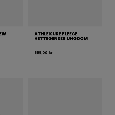
REW
ATHLEISURE FLEECE
HETTEGENSER UNGDOM
599,00 kr
is før rabatt var