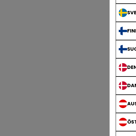
SVE
FIN
SU
DE
DA
AUS
ÖS