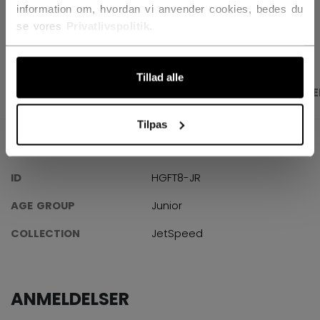
information om, hvordan vi anvender cookies, bedes du
ÅBN SOCIALE D
se vores
Privatlivspolitik
.
Tillad alle
PRODUKTBILLEDER
SPECIFIKATIONER
ANME
Tilpas
SPECIFIKATIONER
ID
HGFT8-JR
AGE GROUP
Junior
COLLECTION
JetSpeed
ANMELDELSER