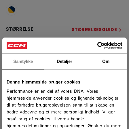
STØRRELSE
STØRRELSESGUIDE
10
11
12
ANTAL
Samtykke
Detaljer
Om
Denne hjemmeside bruger cookies
LÆG I KURV
Performance er en del af vores DNA. Vores
FIND I BUTIK
hjemmeside anvender cookies og lignende teknologier
til at forbedre brugeroplevelsen samt til at skabe en
bedre ydeevne og et mere personligt indhold. Vi gør
Leveringsvilkår
Gratis retur
også brug af cookies til vores basale
hjemmesidefunktioner og opsætninger. Ønsker du mere