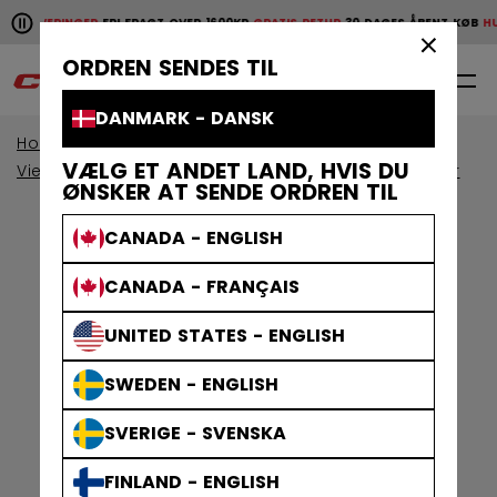
Pause the horizontal scroll animation.
E LEVERINGER
FRI FRAGT OVER 1600KR
GRATIS RETUR
30 DAGES ÅBENT KØB
HUR
Hurtige leveringer
Fri fragt over 1600kr
Gratis retur
30 da
×
ORDREN SENDES TIL
0
DA
DANMARK - DANSK
Home
Beskyttelsesudstyr
VÆLG ET ANDET LAND, HVIS DU
View By Collection
Jetspeed Beskyttelsesudstyr
ØNSKER AT SENDE ORDREN TIL
CANADA - ENGLISH
CANADA - FRANÇAIS
UNITED STATES - ENGLISH
SWEDEN - ENGLISH
SVERIGE - SVENSKA
FINLAND - ENGLISH