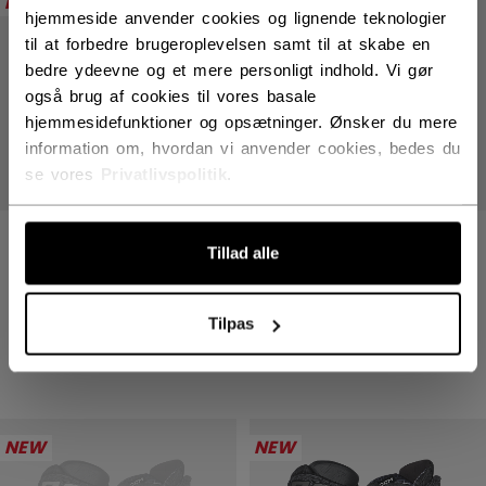
NEW
NEW
hjemmeside anvender cookies og lignende teknologier
til at forbedre brugeroplevelsen samt til at skabe en
bedre ydeevne og et mere personligt indhold. Vi gør
også brug af cookies til vores basale
hjemmesidefunktioner og opsætninger. Ønsker du mere
information om, hvordan vi anvender cookies, bedes du
se vores
Privatlivspolitik
.
TACKS XR PRO
TACKS XR PRO
Tillad alle
HANSKER SENIOR
HANSKER SENIOR
1699,00 kr
1699,00 kr
Tilpas
4 colors
4 colors
NEW
NEW