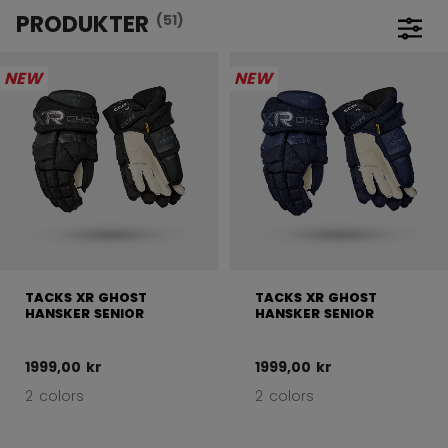
PRODUKTER
(51)
Åbn f
NEW
NEW
TACKS XR GHOST
TACKS XR GHOST
HANSKER SENIOR
HANSKER SENIOR
1999,00 kr
1999,00 kr
2 colors
2 colors