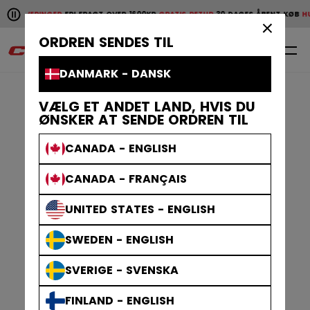
Pause the horizontal scroll animation.
R
FRI FRAGT OVER 1600KR
GRATIS RETUR
30 DAGES ÅBENT KØB
HURTIGE LEVERIN
Hurtige leveringer
Fri fragt over 1600kr
Gratis retur
30 da
×
ORDREN SENDES TIL
0
DA
DANMARK - DANSK
VÆLG ET ANDET LAND, HVIS DU
ØNSKER AT SENDE ORDREN TIL
CANADA - ENGLISH
CANADA - FRANÇAIS
UNITED STATES - ENGLISH
SWEDEN - ENGLISH
SVERIGE - SVENSKA
FINLAND - ENGLISH