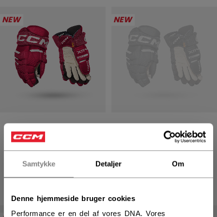
NEW
NEW
TACKS XR PRO
TACKS XR PRO
HANSKER SENIOR
HANSKER SENIOR
1699,00 kr
1699,00 kr
Samtykke
Detaljer
Om
4 colors
4 colors
Denne hjemmeside bruger cookies
Performance er en del af vores DNA. Vores