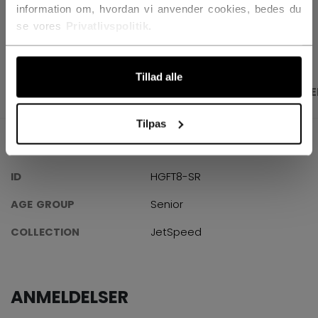
information om, hvordan vi anvender cookies, bedes du
ÅBN SOCIALE D
se vores
Privatlivspolitik
.
Tillad alle
PRODUKTBILLEDER
SPECIFIKATIONER
ANME
Tilpas
SPECIFIKATIONER
ID
HGFT8-SR
AGE GROUP
Senior
COLLECTION
JetSpeed
ANMELDELSER