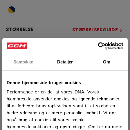
STØRRELSE
STØRRELSESGUIDE
13
14
15
not.available
ANTAL
Samtykke
Detaljer
Om
Denne hjemmeside bruger cookies
LÆG I KURV
Performance er en del af vores DNA. Vores
FIND I BUTIK
hjemmeside anvender cookies og lignende teknologier
til at forbedre brugeroplevelsen samt til at skabe en
bedre ydeevne og et mere personligt indhold. Vi gør
Leveringsvilkår
Gratis retur
også brug af cookies til vores basale
hjemmesidefunktioner og opsætninger. Ønsker du mere