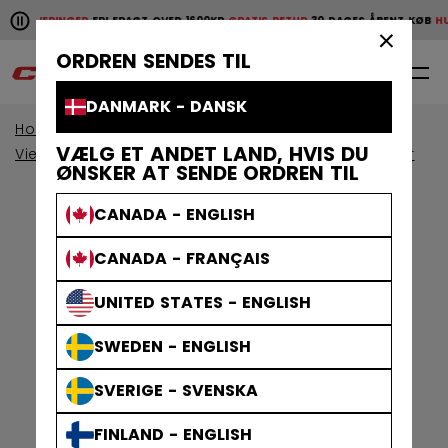
Pause the horizontal scroll animation.
E LEVERINGER
FRI FRAGT OVER 1600KR
GRATIS RETUR
30 DAGES ÅBENT KØB
HURT
Hurtige leveringer
Fri fragt over 1600kr
Gratis retur
30 da
×
ORDREN SENDES TIL
0
DA
DANMARK - DANSK
Home
Beskyttelsesudstyr
VÆLG ET ANDET LAND, HVIS DU
View By Collection
Jetspeed Beskyttelsesudstyr
ØNSKER AT SENDE ORDREN TIL
CANADA - ENGLISH
CANADA - FRANÇAIS
UNITED STATES - ENGLISH
SWEDEN - ENGLISH
SVERIGE - SVENSKA
FINLAND - ENGLISH