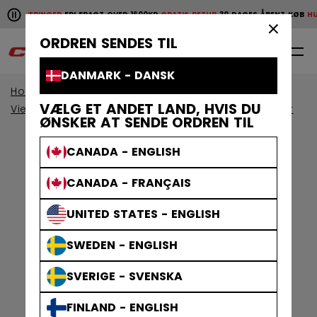
Pause the horizontal scroll animation.
E LEVERINGER
FRI FRAGT OVER 1600KR
GRATIS RETUR
30 DAGES ÅBENT KØB
HURT
Hurtige leveringer
Fri fragt over 1600kr
Gratis retur
30 da
×
ORDREN SENDES TIL
0
DA
DANMARK - DANSK
Home
Beskyttelsesudstyr
VÆLG ET ANDET LAND, HVIS DU
View By Collection
Jetspeed Beskyttelsesudstyr
ØNSKER AT SENDE ORDREN TIL
CANADA - ENGLISH
CANADA - FRANÇAIS
UNITED STATES - ENGLISH
SWEDEN - ENGLISH
SVERIGE - SVENSKA
FINLAND - ENGLISH