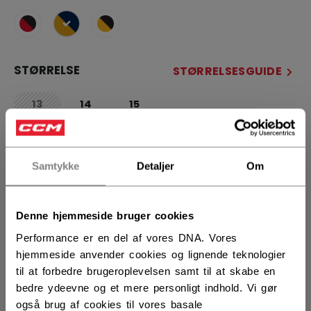
selected
STØRRELSE
STØRRELSESGUIDE
13
14
15
not.available
ANTAL
Samtykke
Detaljer
Om
LÆG I KURV
Denne hjemmeside bruger cookies
FIND I BUTIK
Performance er en del af vores DNA. Vores
hjemmeside anvender cookies og lignende teknologier
til at forbedre brugeroplevelsen samt til at skabe en
Leveringsvilkår
Gratis retur
bedre ydeevne og et mere personligt indhold. Vi gør
også brug af cookies til vores basale