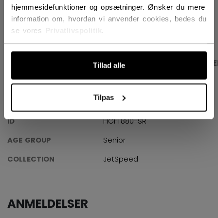
hjemmesidefunktioner og opsætninger. Ønsker du mere
ÅBN SOCIALE D
information om, hvordan vi anvender cookies, bedes du
se vores
Privatlivspolitik
.
PRODUKTBILLEDER
SPECIFIKATIONER
ANME
Tillad alle
Tilpas
SPECIFIKATIONER
ID
HGFT880-SR
AGE GROUP
Senior
COLLECTION
JetSpeed
ANMELDELSER