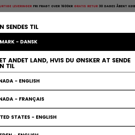
EVERINGER
FRI FRAGT OVER 1600KR
GRATIS RETUR
30 DAGES ÅBENT KØB
HURTIG
ges åbent køb
×
TTELSESUDSTYR
MÅLMAND
KLÆDER
TILBEHØR
BANDY
UD
N SENDES TIL
MARK - DANSK
Jetspeed Beskyttelsesudstyr
ET ANDET LAND, HVIS DU ØNSKER AT SENDE
N TIL
NADA - ENGLISH
NADA - FRANÇAIS
TED STATES - ENGLISH