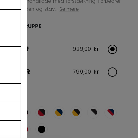
Sensalast-håndflade med forstærkning: Forbedrer
holdbarheden og stav...
Se mere
ALDERSGRUPPE
SENIOR
929,00 kr
JUNIOR
799,00 kr
FARVE
selected