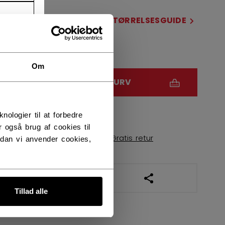
STØRRELSE
STØRRELSESGUIDE
13
14
15
Om
ANTAL
LÆG I KURV
FIND I BUTIK
logier til at forbedre
 også brug af cookies til
Leveringsvilkår
Gratis retur
dan vi anvender cookies,
ÅBN SOCIALE DELI
Tillad alle