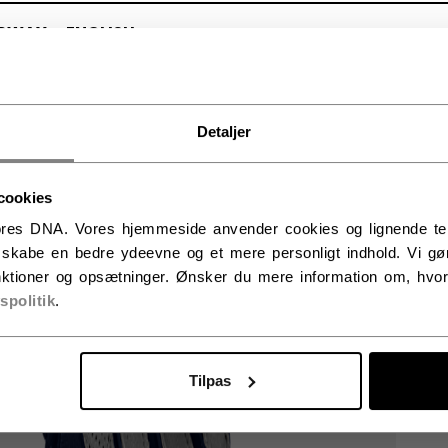
RWAY - ENGLISH
RGE - NORSK
Detaljer
cookies
res DNA. Vores hjemmeside anvender cookies og lignende tekno
t skabe en bedre ydeevne og et mere personligt indhold. Vi gør
ktioner og opsætninger. Ønsker du mere information om, hvor
vspolitik
.
Tilpas