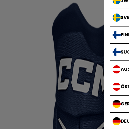
SWE
SVE
FIN
SU
AUS
ÖS
GE
DE