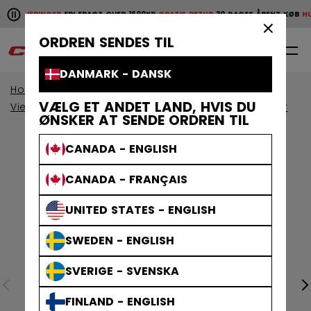
Pause the horizontal scroll animation.
E LEVERINGER
FRI FRAGT OVER 1600KR
GRATIS RETUR
30 DAGES ÅBENT KØB
HURT
Hurtige leveringer
Fri fragt over 1600kr
Gratis retur
30 da
×
ORDREN SENDES TIL
0
DA
DANMARK - DANSK
Home
Beskyttelsesudstyr
VÆLG ET ANDET LAND, HVIS DU
View By Collection
Jetspeed Beskyttelsesudstyr
ØNSKER AT SENDE ORDREN TIL
CANADA - ENGLISH
CANADA - FRANÇAIS
UNITED STATES - ENGLISH
SWEDEN - ENGLISH
SVERIGE - SVENSKA
FINLAND - ENGLISH