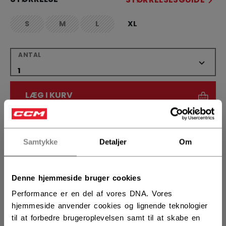
S
M
L
XL
not.available
not.available
not.available
ANTAL
LÆG I KURV
FIND I BUTIK
Samtykke
Detaljer
Om
Leveringsvilkår
Gratis retur
Denne hjemmeside bruger cookies
ÅBN SOCIALE D
Performance er en del af vores DNA. Vores
hjemmeside anvender cookies og lignende teknologier
til at forbedre brugeroplevelsen samt til at skabe en