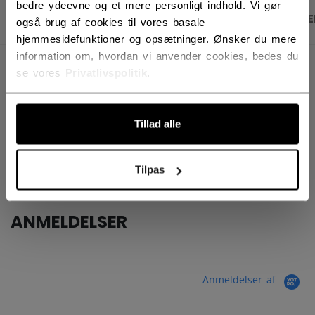
bedre ydeevne og et mere personligt indhold. Vi gør
PRODUKTBILLEDER
SPECIFIKATIONER
ANME
også brug af cookies til vores basale
hjemmesidefunktioner og opsætninger. Ønsker du mere
information om, hvordan vi anvender cookies, bedes du
SPECIFIKATIONER
se vores
Privatlivspolitik
.
ID
HPJTS-SR
Tillad alle
AGE GROUP
Senior
COLLECTION
JetSpeed
Tilpas
ANMELDELSER
Anmeldelser af