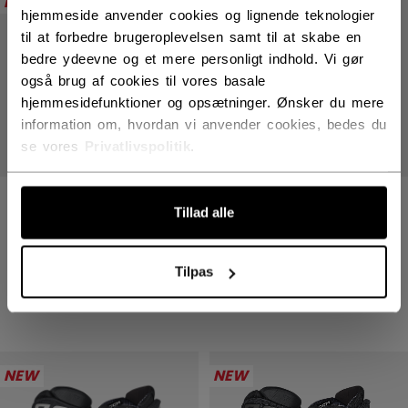
NEW
NEW
hjemmeside anvender cookies og lignende teknologier
til at forbedre brugeroplevelsen samt til at skabe en
bedre ydeevne og et mere personligt indhold. Vi gør
også brug af cookies til vores basale
hjemmesidefunktioner og opsætninger. Ønsker du mere
information om, hvordan vi anvender cookies, bedes du
se vores
Privatlivspolitik
.
TACKS XR PRO
TACKS XR PRO
Tillad alle
HANSKER SENIOR
HANSKER SENIOR
1699,00 kr
1699,00 kr
Tilpas
4 colors
4 colors
NEW
NEW