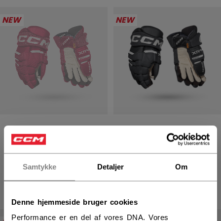
NEW
NEW
TACKS XR PRO
TACKS XR PRO
HANSKER SENIOR
HANSKER SENIOR
1699,00 kr
1699,00 kr
Samtykke
Detaljer
Om
4 colors
4 colors
Denne hjemmeside bruger cookies
Performance er en del af vores DNA. Vores