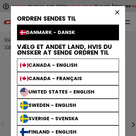
Pause the horizontal scroll animation.
E LEVERINGER
FRI FRAGT OVER 1600KR
GRATIS RETUR
30 DAGES ÅBENT KØB
HURT
Hurtige leveringer
Fri fragt over 1600kr
Gratis retur
30 da
×
ORDREN SENDES TIL
0
DA
DANMARK - DANSK
Home
Beskyttelsesudstyr
VÆLG ET ANDET LAND, HVIS DU
View By Collection
Tacks Beskyttelsesudstyr
ØNSKER AT SENDE ORDREN TIL
CANADA - ENGLISH
CANADA - FRANÇAIS
UNITED STATES - ENGLISH
SWEDEN - ENGLISH
SVERIGE - SVENSKA
FINLAND - ENGLISH