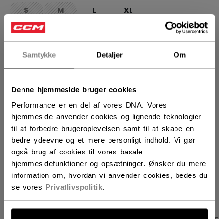
S
M
L
XL
not.available
not.available
ANTAL
Samtykke
Detaljer
Om
LÆG I KURV
Denne hjemmeside bruger cookies
FIND I BUTIK
Performance er en del af vores DNA. Vores
hjemmeside anvender cookies og lignende teknologier
til at forbedre brugeroplevelsen samt til at skabe en
Leveringsvilkår
Gratis retur
bedre ydeevne og et mere personligt indhold. Vi gør
også brug af cookies til vores basale
hjemmesidefunktioner og opsætninger. Ønsker du mere
ÅBN SOCIALE D
information om, hvordan vi anvender cookies, bedes du
se vores
Privatlivspolitik
.