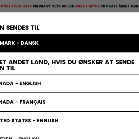
EVERINGER
FRI FRAGT OVER 1600KR
GRATIS RETUR
30 DAGES ÅBENT KØB
HURTIGE
ges åbent køb
×
TTELSESUDSTYR
MÅLMAND
KLÆDER
TILBEHØR
BANDY
UD
N SENDES TIL
MARK - DANSK
r
ET ANDET LAND, HVIS DU ØNSKER AT SENDE
N TIL
NADA - ENGLISH
NADA - FRANÇAIS
TED STATES - ENGLISH