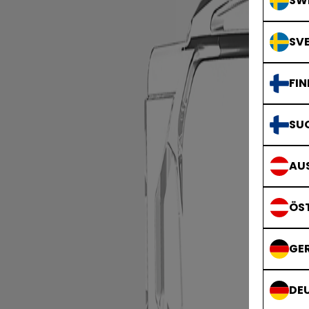
SWE
SVE
FIN
SU
AUS
ÖS
GE
DE