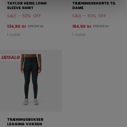
TAYLOR HEISE LONG
TRÆNINGSSHORTS TIL
SLEEVE SHIRT
DAME
SALE - 50% OFF
SALE - 50% OFF
134,50 kr
164,50 kr
Oprindelig pris før rabat var
Oprindelig pris før 
269,00 kr
329,00 kr
1 color
1 color
UDSALG
TRÆNINGSBUKSER
LEGGING VOKSEN