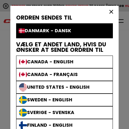
Pause the horizontal scroll animation.
E LEVERINGER
FRI FRAGT OVER 1600KR
GRATIS RETUR
30 DAGES ÅBENT KØB
HUR
Hurtige leveringer
Fri fragt over 1600kr
Gratis retur
30 da
×
ORDREN SENDES TIL
0
DA
DANMARK - DANSK
VÆLG ET ANDET LAND, HVIS DU
ØNSKER AT SENDE ORDREN TIL
CANADA - ENGLISH
CANADA - FRANÇAIS
UNITED STATES - ENGLISH
SWEDEN - ENGLISH
SVERIGE - SVENSKA
FINLAND - ENGLISH