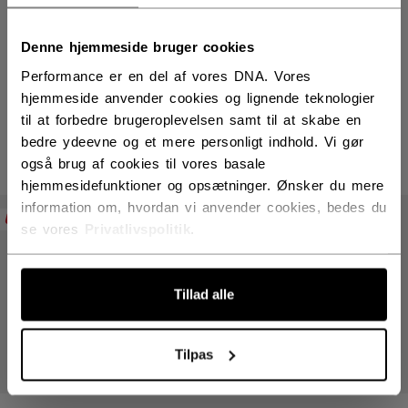
Denne hjemmeside bruger cookies
Performance er en del af vores DNA. Vores
TH27 Powered by FTW
hjemmeside anvender cookies og lignende teknologier
til at forbedre brugeroplevelsen samt til at skabe en
bedre ydeevne og et mere personligt indhold. Vi gør
også brug af cookies til vores basale
PRODUKTER
(3)
hjemmesidefunktioner og opsætninger. Ønsker du mere
Åbn f
information om, hvordan vi anvender cookies, bedes du
UDSALG
UDSALG
se vores
Privatlivspolitik
.
Tillad alle
Tilpas