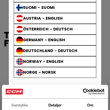
SUOMI - SUOMI
AUSTRIA - ENGLISH
ÖSTERREICH - DEUTSCH
TH27 POWERED BY
FTW
GERMANY - ENGLISH
DEUTSCHLAND - DEUTSCH
NORWAY - ENGLISH
NORGE - NORSK
Samtykke
Detaljer
Om