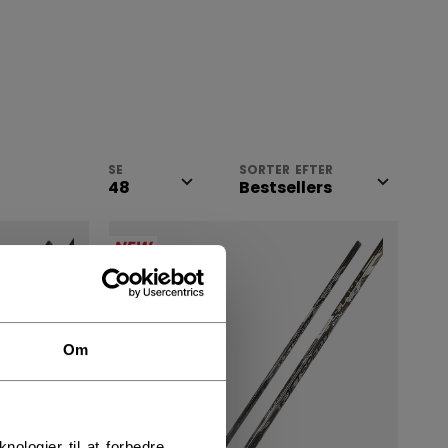
SE
SORTER EFTER
NEW
Om
logier til at forbedre