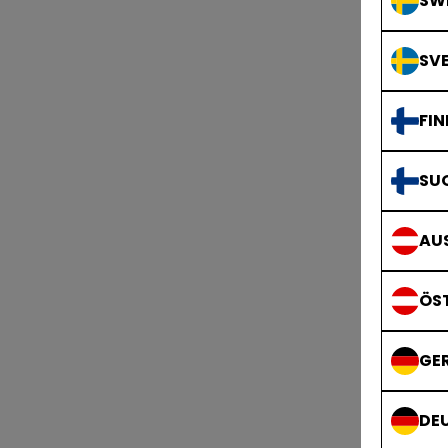
SWE
SVE
FIN
SU
AUS
ÖS
GE
DE