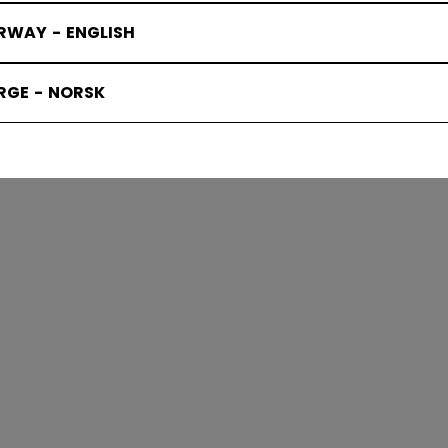
RWAY - ENGLISH
ED ISHOCK
RGE - NORSK