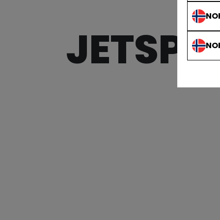
NO
JETSPE
NO