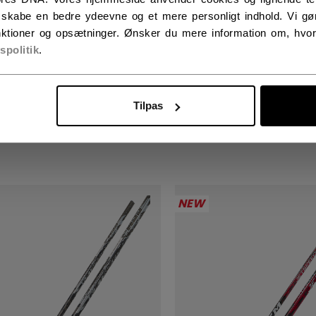
t skabe en bedre ydeevne og et mere personligt indhold. Vi gør
ktioner og opsætninger. Ønsker du mere information om, hvor
vspolitik
.
SPEED FT9 PRO
JETSPEED FT9 PRO
RCOAL HOCKEYSTAV
CHARCOAL HOCKE
IOR
INTERMEDIATE
Tilpas
,00 kr
1799,00 kr
NEW