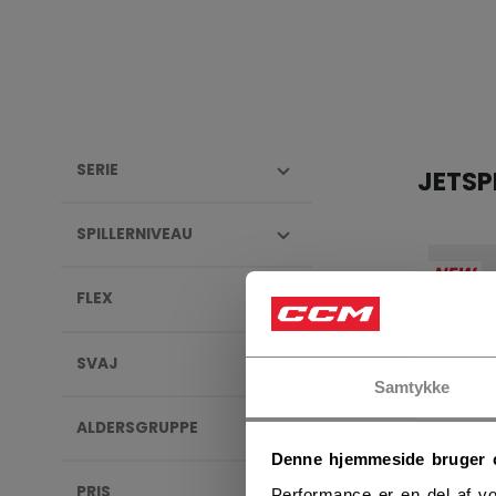
SERIE
JETSP
SPILLERNIVEAU
NEW
FLEX
SVAJ
Samtykke
ALDERSGRUPPE
Denne hjemmeside bruger 
PRIS
Performance er en del af vo