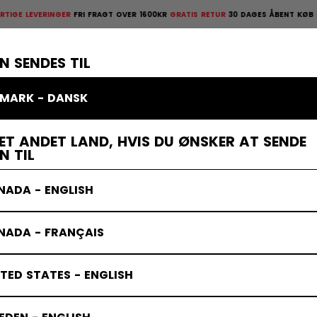
ERINGER
FRI FRAGT OVER 1600KR
GRATIS RETUR
30 DAGES ÅBENT KØB
HURTIGE L
ges åbent køb
×
TTELSESUDSTYR
MÅLMAND
KLÆDER
TILBEHØR
BANDY
UD
N SENDES TIL
MARK - DANSK
ks
ET ANDET LAND, HVIS DU ØNSKER AT SENDE
N TIL
NADA - ENGLISH
NADA - FRANÇAIS
TED STATES - ENGLISH