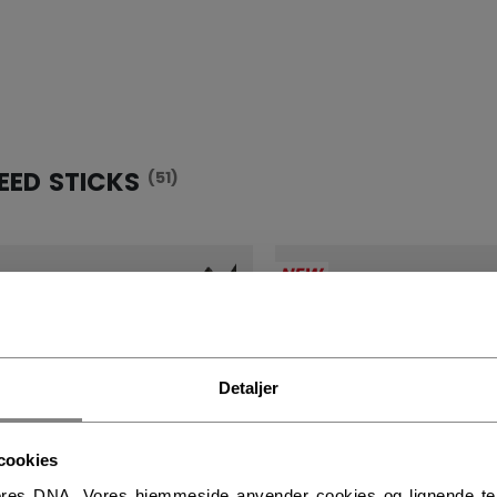
EED STICKS
(51)
NEW
Detaljer
cookies
res DNA. Vores hjemmeside anvender cookies og lignende tekno