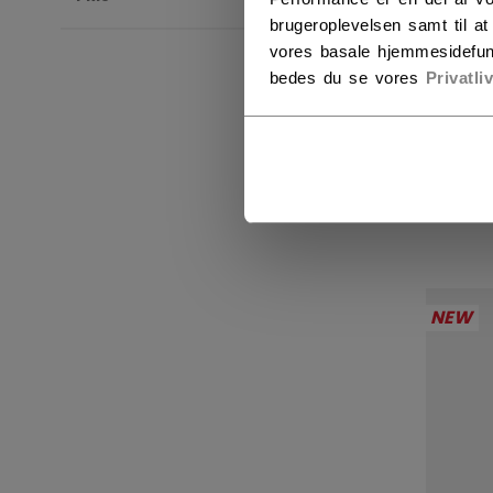
brugeroplevelsen samt til a
vores basale hjemmesidefun
bedes du se vores
Privatli
JET
CHA
SEN
2199
NEW