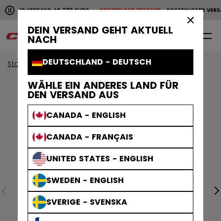
Horizontale Bildlaufanimation anhalten.
NLOSER VERSAND AB 200 EURO
KOSTENLOSE RETOURE
KOSTENLOSER VERS
KOSTENLOSER VERSAND AB 200 EURO
KOSTENLOSE RET
×
DEIN VERSAND GEHT AKTUELL
0
DE
NACH
DEUTSCHLAND - DEUTSCH
Start
Bekleidung
Sammlungen
JOFA
WÄHLE EIN ANDERES LAND FÜR
DEN VERSAND AUS
CANADA - ENGLISH
CANADA - FRANÇAIS
UNITED STATES - ENGLISH
SWEDEN - ENGLISH
SVERIGE - SVENSKA