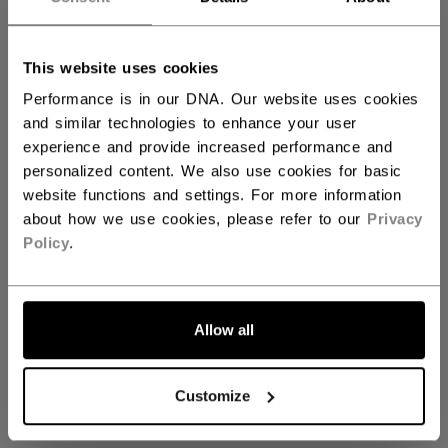
This website uses cookies
Axis Goalie Pads
Performance is in our DNA. Our website uses cookies
and similar technologies to enhance your user
experience and provide increased performance and
personalized content. We also use cookies for basic
Bald verfügbar
website functions and settings. For more information
about how we use cookies, please refer to our
Privacy
Policy
.
Freue dich auf unsere kommende Kollektion
Axis Goalie Pads
Allow all
ZURÜCK ZU START
Customize