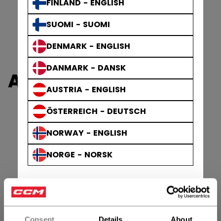
FINLAND - ENGLISH
SUOMI - SUOMI
DENMARK - ENGLISH
DANMARK - DANSK
AXIS GOALIE PADS
AUSTRIA - ENGLISH
ÖSTERREICH - DEUTSCH
NORWAY - ENGLISH
NORGE - NORSK
Consent
Details
About