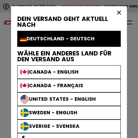
Horizontale Bildlaufanimation anhalten.
NLOSER VERSAND AB 200 EURO
KOSTENLOSE RETOURE
KOSTENLOSER VERS
KOSTENLOSER VERSAND AB 200 EURO
KOSTENLOSE RET
×
DEIN VERSAND GEHT AKTUELL
0
DE
NACH
DEUTSCHLAND - DEUTSCH
WÄHLE EIN ANDERES LAND FÜR
DEN VERSAND AUS
CANADA - ENGLISH
CANADA - FRANÇAIS
UNITED STATES - ENGLISH
SWEDEN - ENGLISH
SVERIGE - SVENSKA