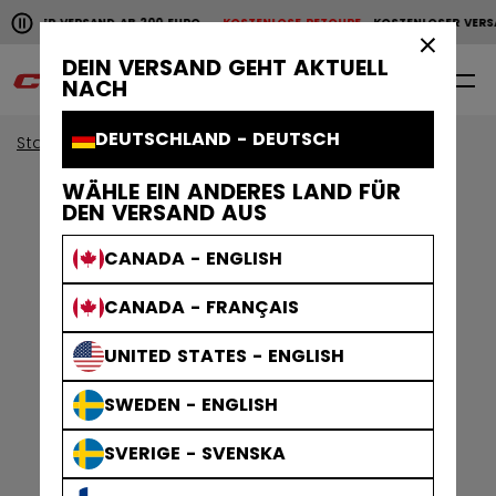
Horizontale Bildlaufanimation anhalten.
NLOSER VERSAND AB 200 EURO
KOSTENLOSE RETOURE
KOSTENLOSER VERS
KOSTENLOSER VERSAND AB 200 EURO
KOSTENLOSE RET
×
DEIN VERSAND GEHT AKTUELL
0
DE
NACH
DEUTSCHLAND - DEUTSCH
Start
Ausverkauf
WÄHLE EIN ANDERES LAND FÜR
DEN VERSAND AUS
CANADA - ENGLISH
CANADA - FRANÇAIS
UNITED STATES - ENGLISH
SWEDEN - ENGLISH
SVERIGE - SVENSKA