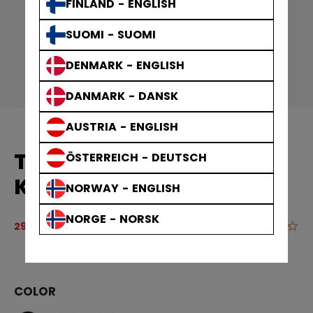
FINLAND - ENGLISH
SUOMI - SUOMI
DENMARK - ENGLISH
DANMARK - DANSK
AUSTRIA - ENGLISH
TEAM FLEECE
ÖSTERREICH - DEUTSCH
KAPUZENPULLOVER
NORWAY - ENGLISH
NORGE - NORSK
Originalpreis vor Rabatt betrug
59,90 €
0.0
5 von 5 Kun
29,95 €
COLOR