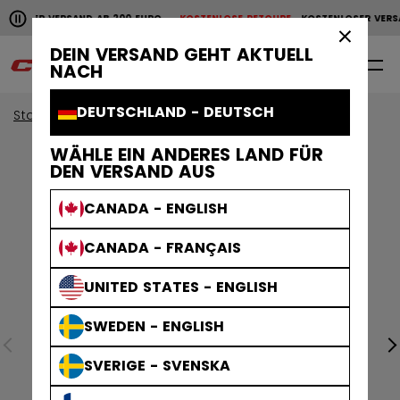
Horizontale Bildlaufanimation anhalten.
NLOSER VERSAND AB 200 EURO
KOSTENLOSE RETOURE
KOSTENLOSER VERS
KOSTENLOSER VERSAND AB 200 EURO
KOSTENLOSE RET
×
DEIN VERSAND GEHT AKTUELL
0
DE
NACH
DEUTSCHLAND - DEUTSCH
Start
Ausverkauf
WÄHLE EIN ANDERES LAND FÜR
DEN VERSAND AUS
CANADA - ENGLISH
CANADA - FRANÇAIS
UNITED STATES - ENGLISH
SWEDEN - ENGLISH
SVERIGE - SVENSKA