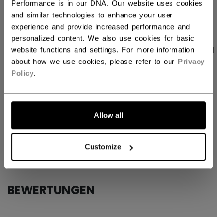
LINKS ZUM TEI
Performance is in our DNA. Our website uses cookies
and similar technologies to enhance your user
experience and provide increased performance and
personalized content. We also use cookies for basic
PRODUKTFOTOS
ANGABEN
BEWERTUNGEN
website functions and settings. For more information
about how we use cookies, please refer to our
Privacy
Policy
.
ANGABEN
ID
FHO2TB-YT
Allow all
AGE GROUP
Youth
COLLECTION
Team
Customize
BEWERTUNGEN