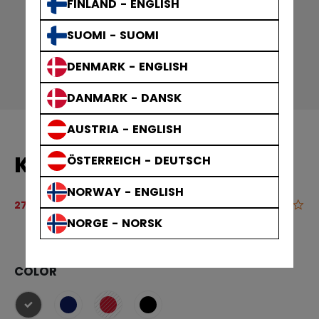
FINLAND - ENGLISH
SUOMI - SUOMI
DENMARK - ENGLISH
DANMARK - DANSK
AUSTRIA - ENGLISH
KINDER-HOODIE
ÖSTERREICH - DEUTSCH
NORWAY - ENGLISH
Originalpreis vor Rabatt betrug
54,90 €
0.0
4 von 5 Kun
27,45 €
NORGE - NORSK
COLOR
ausgewählt