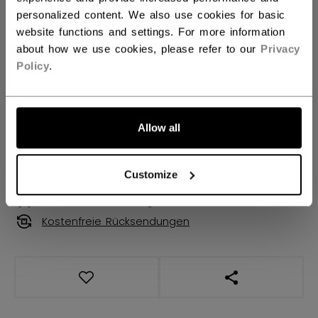
personalized content. We also use cookies for basic
Regular
website functions and settings. For more information
about how we use cookies, please refer to our
Privacy
MENGE
Policy
.
IN DEN WARENKORB
Allow all
FILIALVERFÜGBARKEIT
Customize
Versandbestimmungen
Kostenfreie Rücksendungen
LINKS ZUM TEI