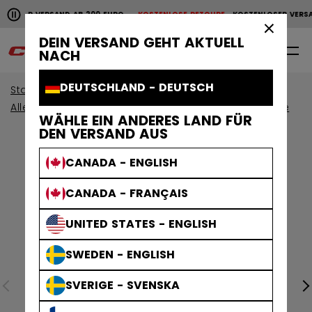
Horizontale Bildlaufanimation anhalten.
OSER VERSAND AB 200 EURO
KOSTENLOSE RETOURE
KOSTENLOSER VERSAND
KOSTENLOSER VERSAND AB 200 EURO
KOSTENLOSE RET
×
DEIN VERSAND GEHT AKTUELL
0
DE
NACH
DEUTSCHLAND - DEUTSCH
Start
Schlittschuhe
Alle anzeigen Schlittschuhe
Tacks Schlittschuhe
WÄHLE EIN ANDERES LAND FÜR
DEN VERSAND AUS
CANADA - ENGLISH
CANADA - FRANÇAIS
UNITED STATES - ENGLISH
SWEDEN - ENGLISH
SVERIGE - SVENSKA