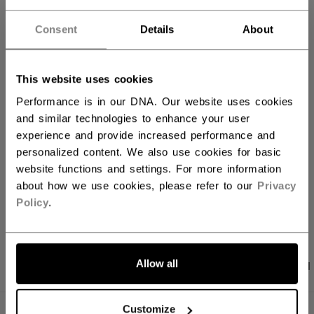
Consent
Details
About
IN DEN WARENKORB
FILIALVERFÜGBARKEIT
This website uses cookies
Performance is in our DNA. Our website uses cookies
and similar technologies to enhance your user
Versandbestimmungen
experience and provide increased performance and
Kostenfreie Rücksendungen
personalized content. We also use cookies for basic
website functions and settings. For more information
about how we use cookies, please refer to our
Privacy
LINKS ZUM TEI
Policy
.
Allow all
PRODUKTFOTOS
ANGABEN
BEWERTUNGEN
Customize