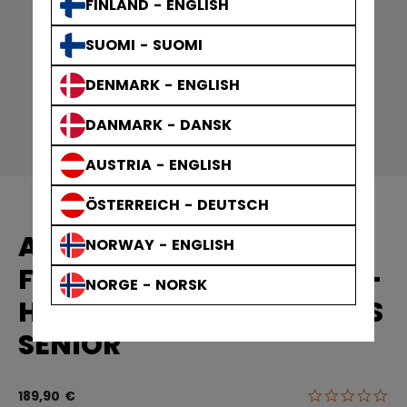
FINLAND - ENGLISH
SUOMI - SUOMI
DENMARK - ENGLISH
DANMARK - DANSK
AUSTRIA - ENGLISH
ÖSTERREICH - DEUTSCH
AUSRÜSTUNG FÜR
NORWAY - ENGLISH
FRAUEN FTW EISHOCKEY-
NORGE - NORSK
HOSEN KLETTVERSCHLUSS
SENIOR
0.0
5 von 5 Kun
189,90 €