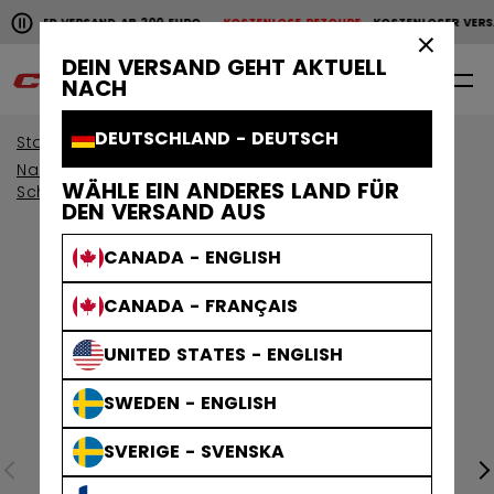
Horizontale Bildlaufanimation anhalten.
NLOSER VERSAND AB 200 EURO
KOSTENLOSE RETOURE
KOSTENLOSER VERS
KOSTENLOSER VERSAND AB 200 EURO
KOSTENLOSE RET
×
DEIN VERSAND GEHT AKTUELL
0
DE
NACH
DEUTSCHLAND - DEUTSCH
Start
Schutzausrüstung
Nach Altersgruppe anzeigen
WÄHLE EIN ANDERES LAND FÜR
Schutzausrüstung Senior
DEN VERSAND AUS
CANADA - ENGLISH
CANADA - FRANÇAIS
UNITED STATES - ENGLISH
SWEDEN - ENGLISH
SVERIGE - SVENSKA