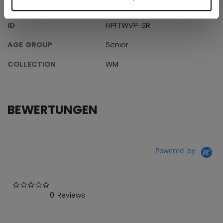
ANGABEN
ID
HPFTWVP-SR
AGE GROUP
Senior
COLLECTION
WM
BEWERTUNGEN
Powered by
0.0 star rating
0 Reviews