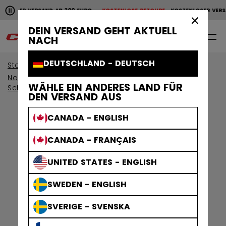
Horizontale Bildlaufanimation anhalten.
NLOSER VERSAND AB 200 EURO
KOSTENLOSE RETOURE
KOSTENLOSER VERS
KOSTENLOSER VERSAND AB 200 EURO
KOSTENLOSE RET
×
DEIN VERSAND GEHT AKTUELL
0
DE
NACH
DEUTSCHLAND - DEUTSCH
Start
Schutzausrüstung
Nach Altersgruppe anzeigen
WÄHLE EIN ANDERES LAND FÜR
Schutzausrüstung Senior
DEN VERSAND AUS
CANADA - ENGLISH
CANADA - FRANÇAIS
UNITED STATES - ENGLISH
SWEDEN - ENGLISH
SVERIGE - SVENSKA