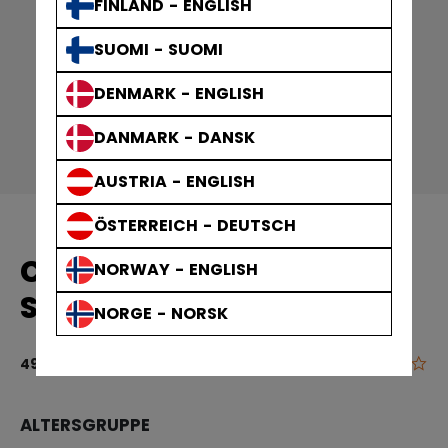
FINLAND - ENGLISH
SUOMI - SUOMI
DENMARK - ENGLISH
DANMARK - DANSK
AUSTRIA - ENGLISH
ÖSTERREICH - DEUTSCH
CCM EISHOCKEY-HOSEN
NORWAY - ENGLISH
SENIOR
NORGE - NORSK
0.0
4,5 von 5 Ku
49,90 €
ALTERSGRUPPE