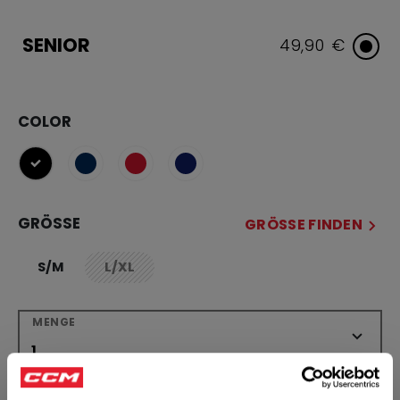
SENIOR
49,90 €
COLOR
ausgewählt
GRÖSSE
GRÖSSE FINDEN
S/M
L/XL
not.available
MENGE
IN DEN WARENKORB