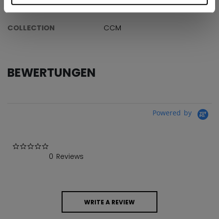
AGE GROUP
Senior
COLLECTION
CCM
BEWERTUNGEN
Powered by
0.0 star rating
0 Reviews
WRITE A REVIEW