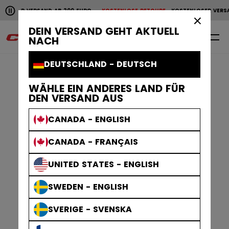
Horizontale Bildlaufanimation anhalten.
OSER VERSAND AB 200 EURO
KOSTENLOSE RETOURE
KOSTENLOSER VERSAN
KOSTENLOSER VERSAND AB 200 EURO
KOSTENLOSE RET
×
DEIN VERSAND GEHT AKTUELL
0
DE
NACH
DEUTSCHLAND - DEUTSCH
WÄHLE EIN ANDERES LAND FÜR
DEN VERSAND AUS
CANADA - ENGLISH
CANADA - FRANÇAIS
UNITED STATES - ENGLISH
SWEDEN - ENGLISH
SVERIGE - SVENSKA