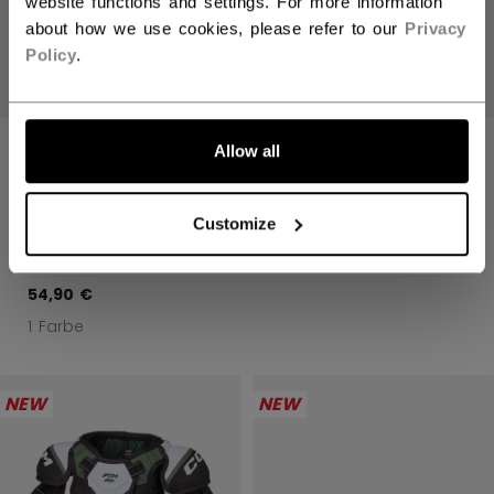
website functions and settings. For more information
about how we use cookies, please refer to our
Privacy
Policy
.
HERREN
TACKS XR PRO
Allow all
COMPRESSION-
SCHIENBEINSCHO
SHORT MIT
NER YOUTH
TIEFSCHUTZ
Customize
YOUTH KINDER
59,90 €
54,90 €
1 Farbe
NEW
NEW