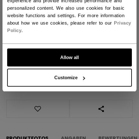
experience and provide increased performance and
personalized content. We also use cookies for basic
website functions and settings. For more information
MENGE
about how we use cookies, please refer to our
Privacy
Policy
.
IN DEN WARENKORB
FILIALVERFÜGBARKEIT
Allow all
Versandbestimmungen
Customize
Kostenfreie Rücksendungen
LINKS ZUM TEI
PRODUKTFOTOS
ANGABEN
BEWERTUNGEN