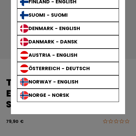
FINLAND - ENGLISH
SUOMI - SUOMI
DENMARK - ENGLISH
DANMARK - DANSK
AUSTRIA - ENGLISH
ÖSTERREICH - DEUTSCH
TACKS XR 80
NORWAY - ENGLISH
ELLENBOGENSCHONER
NORGE - NORSK
SENIOR
0.0
3,4 von 5 Ku
79,90 €