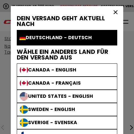
Horizontale Bildlaufanimation anhalten.
LOSER VERSAND AB 200 EURO
KOSTENLOSE RETOURE
KOSTENLOSER VERSA
KOSTENLOSER VERSAND AB 200 EURO
KOSTENLOSE RET
×
DEIN VERSAND GEHT AKTUELL
0
DE
NACH
DEUTSCHLAND - DEUTSCH
Start
Schutzausrüstung
Nach Kollektion anzeigen
WÄHLE EIN ANDERES LAND FÜR
Tacks Schutzausrustung
DEN VERSAND AUS
CANADA - ENGLISH
CANADA - FRANÇAIS
UNITED STATES - ENGLISH
SWEDEN - ENGLISH
SVERIGE - SVENSKA