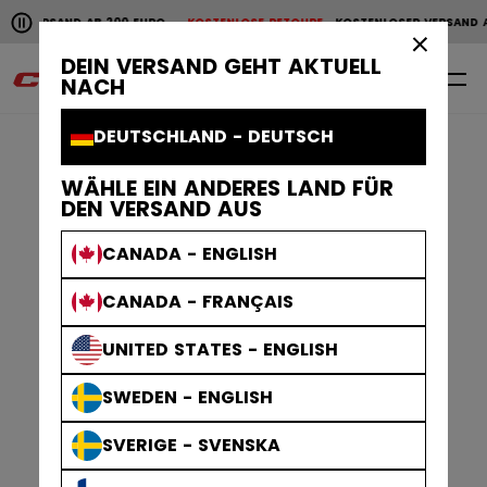
Horizontale Bildlaufanimation anhalten.
B 200 EURO
KOSTENLOSE RETOURE
KOSTENLOSER VERSAND AB 200 EURO
K
KOSTENLOSER VERSAND AB 200 EURO
KOSTENLOSE RET
×
DEIN VERSAND GEHT AKTUELL
0
DE
NACH
DEUTSCHLAND - DEUTSCH
WÄHLE EIN ANDERES LAND FÜR
DEN VERSAND AUS
CANADA - ENGLISH
CANADA - FRANÇAIS
UNITED STATES - ENGLISH
SWEDEN - ENGLISH
SVERIGE - SVENSKA