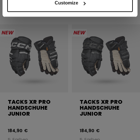
234,90 €
234,90 €
Customize
4 Farben
4 Farben
NEW
NEW
TACKS XR PRO
TACKS XR PRO
HANDSCHUHE
HANDSCHUHE
JUNIOR
JUNIOR
184,90 €
184,90 €
5 Farben
5 Farben