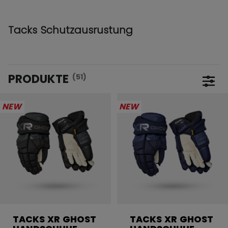
Tacks Schutzausrustung
PRODUKTE
(51)
Filte
NEW
NEW
TACKS XR GHOST
TACKS XR GHOST