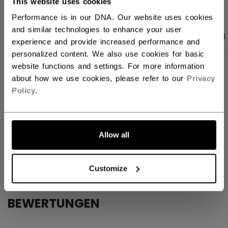
This website uses cookies
Performance is in our DNA. Our website uses cookies
and similar technologies to enhance your user
PRODUKTFOTOS
ANGABEN
BEWERTUNGEN
experience and provide increased performance and
personalized content. We also use cookies for basic
website functions and settings. For more information
ANGABEN
about how we use cookies, please refer to our
Privacy
Policy
.
ID
HP7092-AD
SKU
7392177960779
Allow all
AGE GROUP
Adult
COLLECTION
Tacks
Customize
BEWERTUNGEN