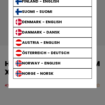
FINLAND - ENGLISH
SUOMI - SUOMI
DENMARK - ENGLISH
DANMARK - DANSK
AUSTRIA - ENGLISH
ÖSTERREICH - DEUTSCH
HP7092 TAC SR HOSE CCM
NORWAY - ENGLISH
XXL ROT
NORGE - NORSK
Originalpreis vor Rabatt betrug
159,90 €
0.0
5 von 5 Kun
47,97 €