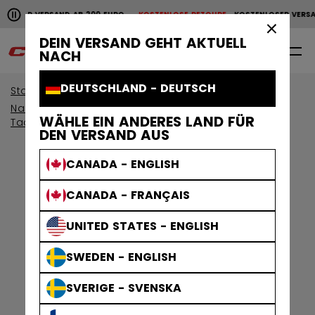
Horizontale Bildlaufanimation anhalten.
LOSER VERSAND AB 200 EURO
KOSTENLOSE RETOURE
KOSTENLOSER VERSA
KOSTENLOSER VERSAND AB 200 EURO
KOSTENLOSE RET
×
DEIN VERSAND GEHT AKTUELL
0
DE
NACH
DEUTSCHLAND - DEUTSCH
Start
Schutzausrüstung
Nach Kollektion anzeigen
WÄHLE EIN ANDERES LAND FÜR
Tacks Schutzausrustung
DEN VERSAND AUS
CANADA - ENGLISH
CANADA - FRANÇAIS
UNITED STATES - ENGLISH
SWEDEN - ENGLISH
SVERIGE - SVENSKA