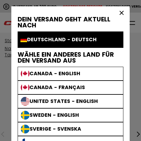
Horizontale Bildlaufanimation anhalten.
NLOSER VERSAND AB 200 EURO
KOSTENLOSE RETOURE
KOSTENLOSER VERS
KOSTENLOSER VERSAND AB 200 EURO
KOSTENLOSE RET
×
DEIN VERSAND GEHT AKTUELL
0
DE
NACH
DEUTSCHLAND - DEUTSCH
Start
Schutzausrüstung
Nach Kollektion anzeigen
WÄHLE EIN ANDERES LAND FÜR
Tacks Schutzausrustung
DEN VERSAND AUS
CANADA - ENGLISH
CANADA - FRANÇAIS
UNITED STATES - ENGLISH
SWEDEN - ENGLISH
SVERIGE - SVENSKA