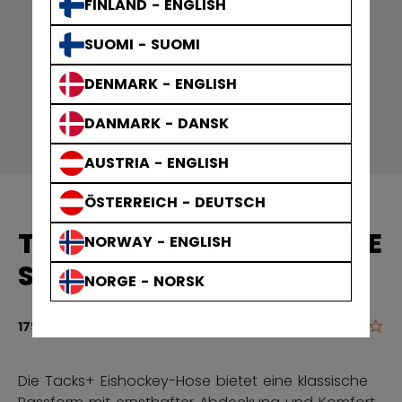
FINLAND - ENGLISH
SUOMI - SUOMI
DENMARK - ENGLISH
DANMARK - DANSK
AUSTRIA - ENGLISH
ÖSTERREICH - DEUTSCH
TACKS+ EISHOCKEY-HOSE
NORWAY - ENGLISH
SENIOR
NORGE - NORSK
0.0
5 von 5 Kun
179,90 €
Die Tacks+ Eishockey-Hose bietet eine klassische