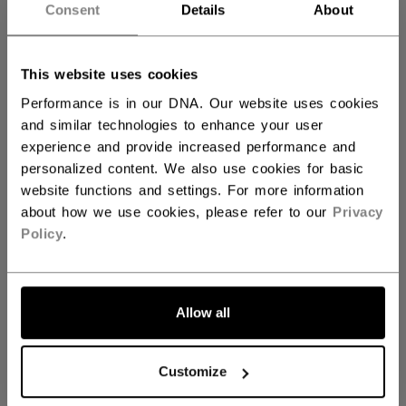
Consent
Details
About
JUNIOR
149,90 €
This website uses cookies
Performance is in our DNA. Our website uses cookies
and similar technologies to enhance your user
COLOR
experience and provide increased performance and
personalized content. We also use cookies for basic
ausgewählt
website functions and settings. For more information
about how we use cookies, please refer to our
Privacy
GRÖSSE
Policy
.
GRÖSSE FINDEN
S
M
L
XL
Allow all
MENGE
Customize