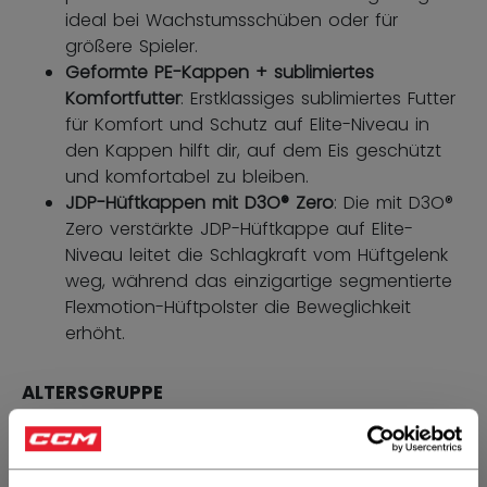
ideal bei Wachstumsschüben oder für
größere Spieler.
Geformte PE-Kappen + sublimiertes
Komfortfutter
: Erstklassiges sublimiertes Futter
für Komfort und Schutz auf Elite-Niveau in
den Kappen hilft dir, auf dem Eis geschützt
und komfortabel zu bleiben.
JDP-Hüftkappen mit D3O® Zero
: Die mit D3O®
Zero verstärkte JDP-Hüftkappe auf Elite-
Niveau leitet die Schlagkraft vom Hüftgelenk
weg, während das einzigartige segmentierte
Flexmotion-Hüftpolster die Beweglichkeit
erhöht.
ALTERSGRUPPE
SENIOR
179,90 €