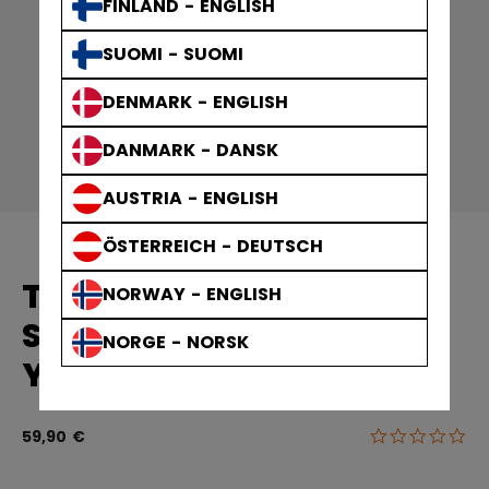
FINLAND - ENGLISH
SUOMI - SUOMI
DENMARK - ENGLISH
DANMARK - DANSK
AUSTRIA - ENGLISH
ÖSTERREICH - DEUTSCH
TACKS XR PRO
NORWAY - ENGLISH
SCHIENBEINSCHONER
NORGE - NORSK
YOUTH
0.0
3,4 von 5 Ku
59,90 €