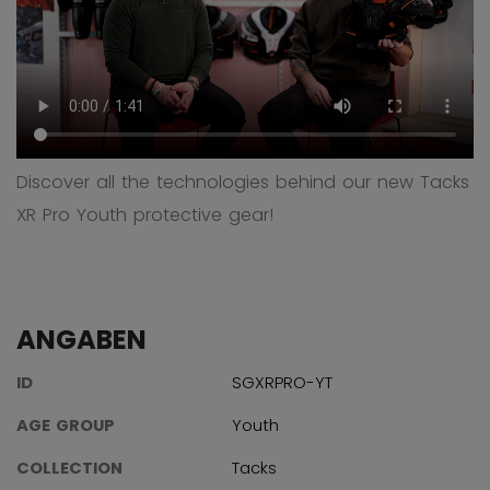
Discover all the technologies behind our new Tacks
XR Pro Youth protective gear!
ANGABEN
ID
SGXRPRO-YT
AGE GROUP
Youth
COLLECTION
Tacks