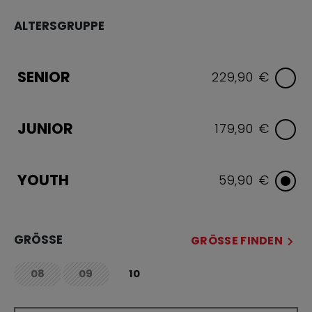
ALTERSGRUPPE
SENIOR
229,90 €
JUNIOR
179,90 €
YOUTH
59,90 €
GRÖSSE
GRÖSSE FINDEN
08
09
10
not.available
not.available