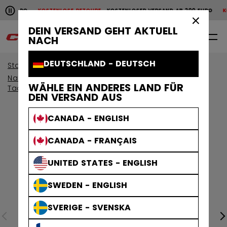
Horizontale Bildlaufanimation anhalten.
00 EURO
KOSTENLOSE RETOURE
KOSTENLOSER VERSAND AB 200 EURO
KOST
KOSTENLOSER VERSAND AB 200 EURO
KOSTENLOSE RET
×
DEIN VERSAND GEHT AKTUELL
0
DE
NACH
DEUTSCHLAND - DEUTSCH
Start
Schutzausrüstung
Nach Kollektion anzeigen
WÄHLE EIN ANDERES LAND FÜR
Tacks Schutzausrustung
DEN VERSAND AUS
CANADA - ENGLISH
CANADA - FRANÇAIS
UNITED STATES - ENGLISH
SWEDEN - ENGLISH
SVERIGE - SVENSKA