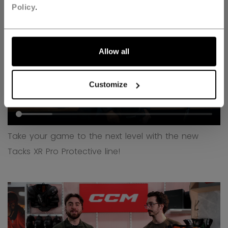
Policy
.
Allow all
Customize
Take your game to the next level with the new
Tacks XR Pro Protective line!