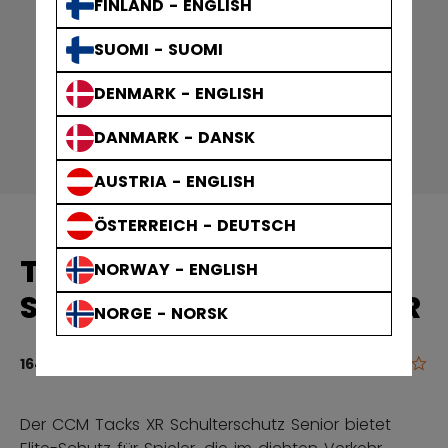
FINLAND - ENGLISH
SUOMI - SUOMI
DENMARK - ENGLISH
DANMARK - DANSK
AUSTRIA - ENGLISH
ÖSTERREICH - DEUTSCH
TACKS XR
NORWAY - ENGLISH
SCHULTERSCHUTZ SENIOR
NORGE - NORSK
0.0
3,4 von 5 Ku
164,90 €
Der CCM Tacks XR Schulterschutz Senior bietet