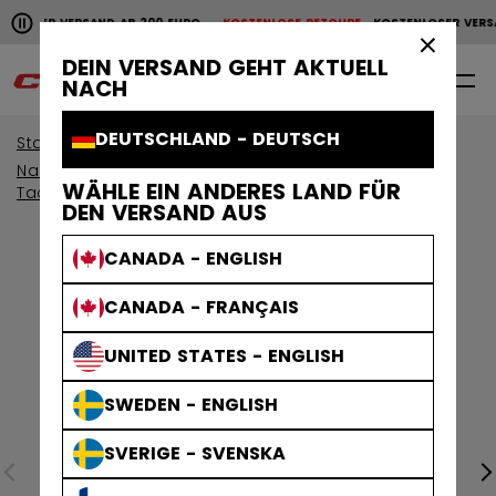
Horizontale Bildlaufanimation anhalten.
NLOSER VERSAND AB 200 EURO
KOSTENLOSE RETOURE
KOSTENLOSER VERS
KOSTENLOSER VERSAND AB 200 EURO
KOSTENLOSE RET
×
DEIN VERSAND GEHT AKTUELL
0
DE
NACH
DEUTSCHLAND - DEUTSCH
Start
Schutzausrüstung
Nach Kollektion anzeigen
WÄHLE EIN ANDERES LAND FÜR
Tacks Schutzausrustung
DEN VERSAND AUS
CANADA - ENGLISH
CANADA - FRANÇAIS
UNITED STATES - ENGLISH
SWEDEN - ENGLISH
SVERIGE - SVENSKA