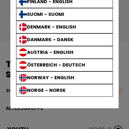
FINLAND - ENGLISH
SUOMI - SUOMI
DENMARK - ENGLISH
DANMARK - DANSK
AUSTRIA - ENGLISH
TACKS XR
ÖSTERREICH - DEUTSCH
SCHLITTSCHUHE YOUTH
NORWAY - ENGLISH
NORGE - NORSK
0.0
5 von 5 Kun
319,90 €
ALTERSGRUPPE