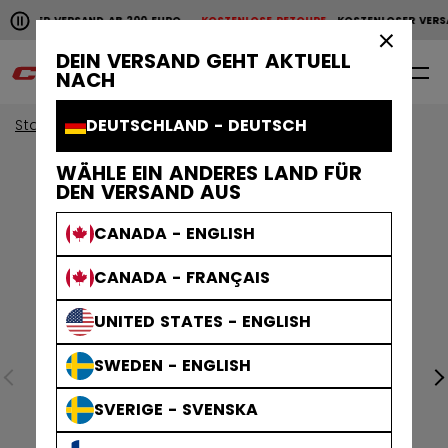
Horizontale Bildlaufanimation anhalten.
NLOSER VERSAND AB 200 EURO
KOSTENLOSE RETOURE
KOSTENLOSER VERS
KOSTENLOSER VERSAND AB 200 EURO
KOSTENLOSE RET
×
DEIN VERSAND GEHT AKTUELL
0
DE
NACH
DEUTSCHLAND - DEUTSCH
Start
WÄHLE EIN ANDERES LAND FÜR
DEN VERSAND AUS
CANADA - ENGLISH
CANADA - FRANÇAIS
UNITED STATES - ENGLISH
SWEDEN - ENGLISH
SVERIGE - SVENSKA