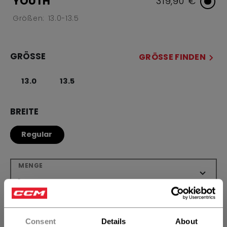
YOUTH
319,90 €
Größen: 13.0-13.5
GRÖSSE
GRÖSSE FINDEN
13.0
13.5
BREITE
Regular
MENGE
IN DEN WARENKORB
Consent
Details
About