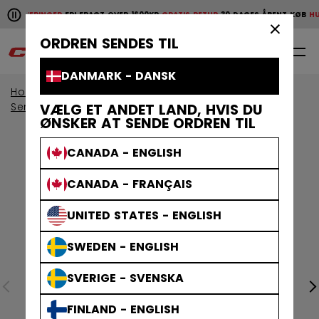
Pause the horizontal scroll animation.
E LEVERINGER
FRI FRAGT OVER 1600KR
GRATIS RETUR
30 DAGES ÅBENT KØB
HURT
Hurtige leveringer
Fri fragt over 1600kr
Gratis retur
30 da
×
ORDREN SENDES TIL
0
DA
DANMARK - DANSK
Home
Beskyttelsesudstyr
Aldersgruppe
Senior
VÆLG ET ANDET LAND, HVIS DU
ØNSKER AT SENDE ORDREN TIL
CANADA - ENGLISH
CANADA - FRANÇAIS
UNITED STATES - ENGLISH
SWEDEN - ENGLISH
SVERIGE - SVENSKA
FINLAND - ENGLISH