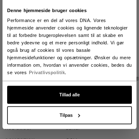
FIND I BUTIK
Denne hjemmeside bruger cookies
Performance er en del af vores DNA. Vores
Leveringsvilkår
Gratis retur
hjemmeside anvender cookies og lignende teknologier
til at forbedre brugeroplevelsen samt til at skabe en
bedre ydeevne og et mere personligt indhold. Vi gør
ÅBN SOCIALE D
også brug af cookies til vores basale
hjemmesidefunktioner og opsætninger. Ønsker du mere
information om, hvordan vi anvender cookies, bedes du
se vores
Privatlivspolitik
.
PRODUKTBILLEDER
SPECIFIKATIONER
ANME
Tillad alle
SPECIFIKATIONER
Tilpas
ID
PP25VP-SR
AGE GROUP
Senior