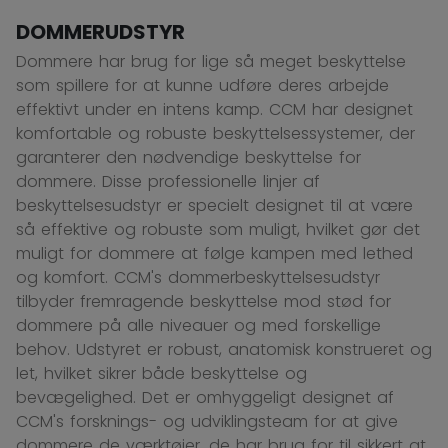
DOMMERUDSTYR
Dommere har brug for lige så meget beskyttelse
som spillere for at kunne udføre deres arbejde
effektivt under en intens kamp. CCM har designet
komfortable og robuste beskyttelsessystemer, der
garanterer den nødvendige beskyttelse for
dommere. Disse professionelle linjer af
beskyttelsesudstyr er specielt designet til at være
så effektive og robuste som muligt, hvilket gør det
muligt for dommere at følge kampen med lethed
og komfort. CCM's dommerbeskyttelsesudstyr
tilbyder fremragende beskyttelse mod stød for
dommere på alle niveauer og med forskellige
behov. Udstyret er robust, anatomisk konstrueret og
let, hvilket sikrer både beskyttelse og
bevægelighed. Det er omhyggeligt designet af
CCM's forsknings- og udviklingsteam for at give
dommere de værktøjer, de har brug for til sikkert at