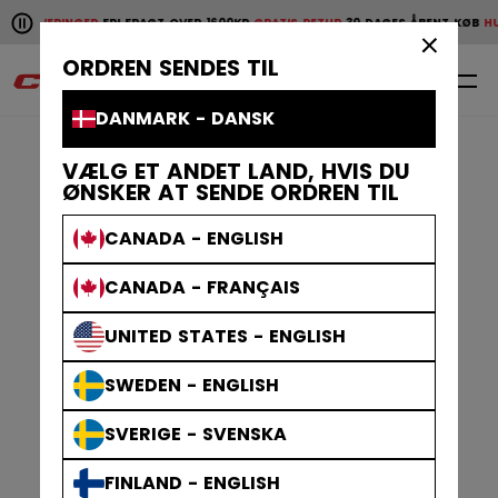
Pause the horizontal scroll animation.
E LEVERINGER
FRI FRAGT OVER 1600KR
GRATIS RETUR
30 DAGES ÅBENT KØB
HURT
Hurtige leveringer
Fri fragt over 1600kr
Gratis retur
30 da
×
ORDREN SENDES TIL
0
DA
DANMARK - DANSK
VÆLG ET ANDET LAND, HVIS DU
ØNSKER AT SENDE ORDREN TIL
CANADA - ENGLISH
CANADA - FRANÇAIS
UNITED STATES - ENGLISH
SWEDEN - ENGLISH
SVERIGE - SVENSKA
FINLAND - ENGLISH