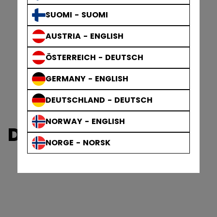
SUOMI - SUOMI
AUSTRIA - ENGLISH
ÖSTERREICH - DEUTSCH
GERMANY - ENGLISH
DEUTSCHLAND - DEUTSCH
NORWAY - ENGLISH
DOMMERUDSTYR
NORGE - NORSK