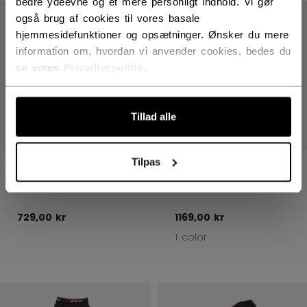
Åbn f
bedre ydeevne og et mere personligt indhold. Vi gør
også brug af cookies til vores basale
hjemmesidefunktioner og opsætninger. Ønsker du mere
information om, hvordan vi anvender cookies, bedes du
se vores
Privatlivspolitik
.
Tillad alle
Tilpas
DOMMER BENSKINNER
HOCKEYTASKE
SENIOR
DOMMER
729,00 kr
1169,00 kr
1 color