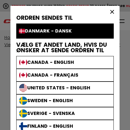
Pause the horizontal scroll animation.
E LEVERINGER
FRI FRAGT OVER 1600KR
GRATIS RETUR
30 DAGES ÅBENT KØB
HURT
Hurtige leveringer
Fri fragt over 1600kr
Gratis retur
30 da
×
ORDREN SENDES TIL
0
DA
DANMARK - DANSK
Home
Beskyttelsesudstyr
VÆLG ET ANDET LAND, HVIS DU
View By Collection
Jetspeed Beskyttelsesudstyr
ØNSKER AT SENDE ORDREN TIL
CANADA - ENGLISH
CANADA - FRANÇAIS
UNITED STATES - ENGLISH
SWEDEN - ENGLISH
SVERIGE - SVENSKA
FINLAND - ENGLISH