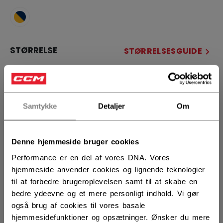
STØRRELSE
STØRRELSESGUIDE
13
14
15
not.available
not.available
ANTAL
Samtykke
Detaljer
Om
Denne hjemmeside bruger cookies
LÆG I KURV
Performance er en del af vores DNA. Vores
FIND I BUTIK
hjemmeside anvender cookies og lignende teknologier
til at forbedre brugeroplevelsen samt til at skabe en
bedre ydeevne og et mere personligt indhold. Vi gør
Leveringsvilkår
Gratis retur
også brug af cookies til vores basale
hjemmesidefunktioner og opsætninger. Ønsker du mere