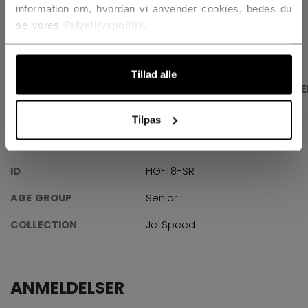
information om, hvordan vi anvender cookies, bedes du
ÅBN SOCIALE D
se vores
Privatlivspolitik
.
Tillad alle
PRODUKTBILLEDER
SPECIFIKATIONER
ANME
Tilpas
SPECIFIKATIONER
ID
HGFT8-SR
AGE GROUP
Senior
COLLECTION
JetSpeed
ANMELDELSER