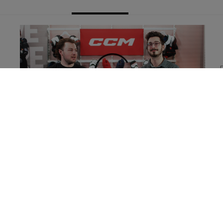
Take your game to the next level with the
new Jetspeed FT8 Pro Protective line!