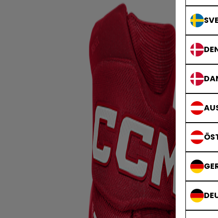
SVE
DE
DA
AUS
ÖS
GE
DE