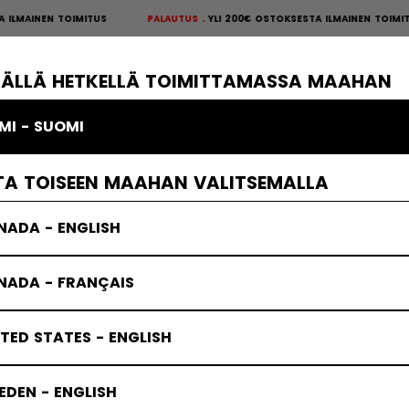
INEN TOIMITUS
PALAUTUS
YLI 200€ OSTOKSESTA ILMAINEN TOIMITUS
P
S
×
ÄKIEKKOSUOJAT
MAALIVAHTI
VAATTEET
JÄÄKIEKKOTARVIKKE
TÄLLÄ HETKELLÄ TOIMITTAMASSA MAAHAN
MI - SUOMI
Jetspeed - suojat
TA TOISEEN MAAHAN VALITSEMALLA
NADA - ENGLISH
NADA - FRANÇAIS
TED STATES - ENGLISH
DEN - ENGLISH