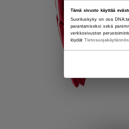
Tämä sivusto käyttää eväst
Suorituskyky on osa DNA:ta
parantamiseksi sekä paremm
verkkosivuston perustoiminto
löydät
Tietosuojakäytännö