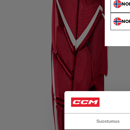
NO
NO
Suostumus