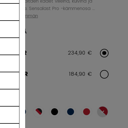
virtauksen pitäen kädet viileinä, kuivina ja
pelivalmiina. Sensalast Pro -kämmenosa ...
Näytä enemmän
IKÄRYHMÄ
SENIOR
234,90 €
JUNIOR
184,90 €
VÄRI
selected