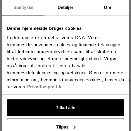
Samtykke
Detaljer
Om
FIND I BUTIK
Denne hjemmeside bruger cookies
Leveringsvilkår
Gratis retur
Performance er en del af vores DNA. Vores
hjemmeside anvender cookies og lignende teknologier
til at forbedre brugeroplevelsen samt til at skabe en
ÅBN SOCIALE D
bedre ydeevne og et mere personligt indhold. Vi gør
også brug af cookies til vores basale
hjemmesidefunktioner og opsætninger. Ønsker du mere
information om, hvordan vi anvender cookies, bedes du
PRODUKTBILLEDER
SPECIFIKATIONER
ANME
se vores
Privatlivspolitik
.
SPECIFIKATIONER
Tillad alle
ID
FHO51A-YT
AGE GROUP
Youth
Tilpas