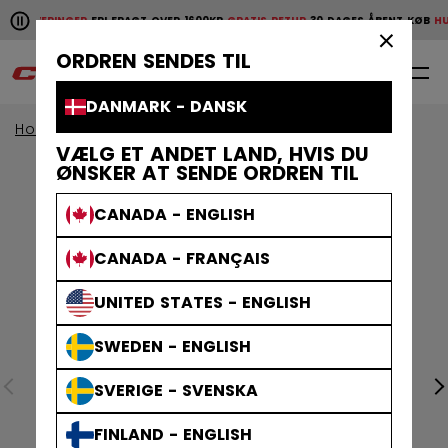
Pause the horizontal scroll animation.
E LEVERINGER
FRI FRAGT OVER 1600KR
GRATIS RETUR
30 DAGES ÅBENT KØB
HURT
Hurtige leveringer
Fri fragt over 1600kr
Gratis retur
30 da
×
ORDREN SENDES TIL
0
DA
DANMARK - DANSK
Home
Klæder
Kollektioner
Athleisure
VÆLG ET ANDET LAND, HVIS DU
ØNSKER AT SENDE ORDREN TIL
CANADA - ENGLISH
CANADA - FRANÇAIS
UNITED STATES - ENGLISH
SWEDEN - ENGLISH
SVERIGE - SVENSKA
FINLAND - ENGLISH