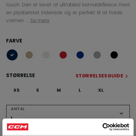
touch. Den er lavet af ultrablød bomuldsfleece med
en plysbørstet inderside og er perfekt til at holde
varmen ...
Se mere
FARVE
selected
STØRRELSE
STØRRELSESGUIDE
XS
S
M
L
XL
ANTAL
LÆG I KURV