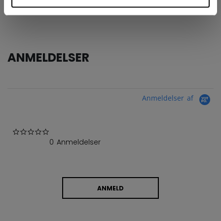
COLLECTION
ATB
ANMELDELSER
Anmeldelser af
0.0 star rating
0 Anmeldelser
ANMELD