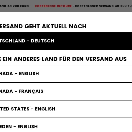
B 200 EURO
KOSTENLOSE RETOURE
KOSTENLOSER VERSAND AB 200 EURO
KO
OURE
×
ME
SCHUTZAUSRÜSTUNG
TORWART
BEKLEIDUNG
ZUBEHÖR
VERSAND GEHT AKTUELL NACH
TSCHLAND - DEUTSCH
 EIN ANDERES LAND FÜR DEN VERSAND AUS
NADA - ENGLISH
NADA - FRANÇAIS
TED STATES - ENGLISH
DEN - ENGLISH