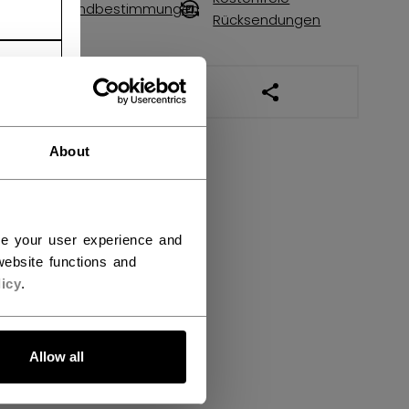
Versandbestimmungen
Rücksendungen
LINKS ZUM TEILEN
About
ce your user experience and
ebsite functions and
icy
.
Allow all