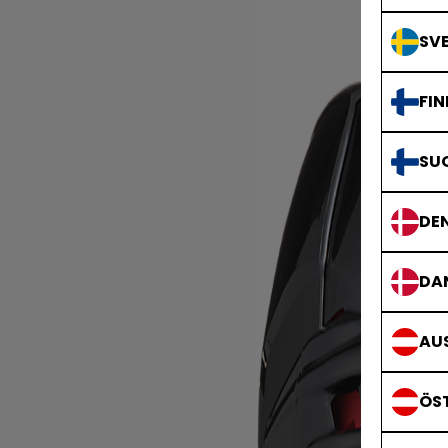
SVE
FIN
SU
DE
DA
AUS
ÖS