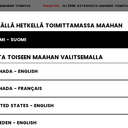
AINEN TOIMITUS
PALAUTUS
YLI 200€ OSTOKSESTA ILMAINEN TOIMITU
S
×
ÄKIEKKOSUOJAT
MAALIVAHTI
VAATTEET
JÄÄKIEKKOTARVIKKE
TÄLLÄ HETKELLÄ TOIMITTAMASSA MAAHAN
MI - SUOMI
TA TOISEEN MAAHAN VALITSEMALLA
NADA - ENGLISH
NADA - FRANÇAIS
TED STATES - ENGLISH
DEN - ENGLISH