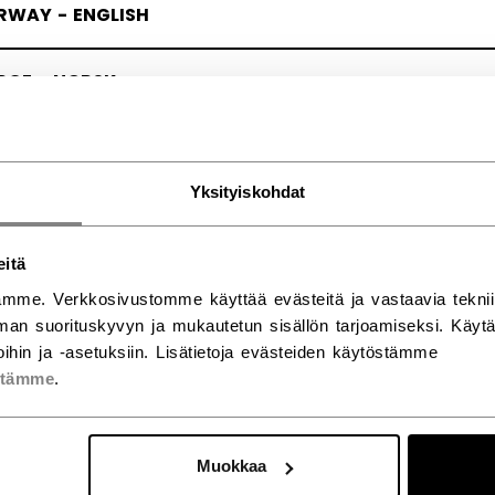
RWAY - ENGLISH
RGE - NORSK
Yksityiskohdat
eitä
mme. Verkkosivustomme käyttää evästeitä ja vastaavia teknii
an suorituskyvyn ja mukautetun sisällön tarjoamiseksi. Käy
ihin ja -asetuksiin. Lisätietoja evästeiden käytöstämme
stämme
.
Muokkaa