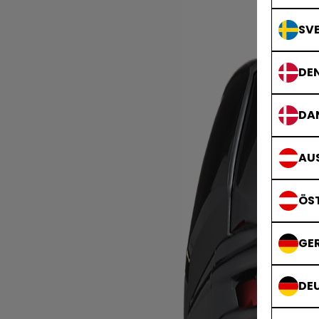
SVE
DE
DA
AUS
ÖS
GE
DE