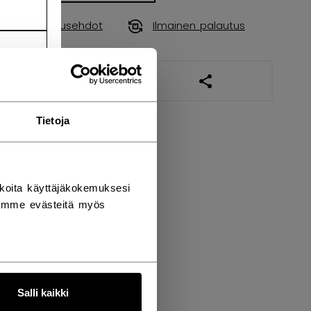
Toimitusehdot
Ilmainen palautus
AVAA SOSIAALISES
Tietoja
koita käyttäjäkokemuksesi
tämme evästeitä myös
Salli kaikki