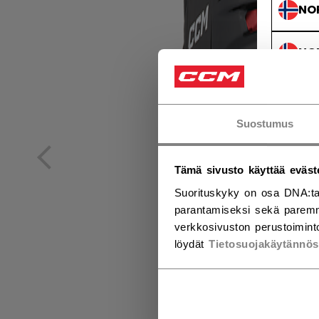
NO
NO
Suostumus
Tämä sivusto käyttää eväst
Suorituskyky on osa DNA:ta
parantamiseksi sekä paremm
verkkosivuston perustoiminto
löydät
Tietosuojakäytännö