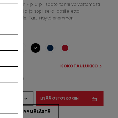
tyylikäs. Sen Flip Clip -säätö toimii vaivattomasti
on/off-tyylillä ja sopii sekä lapsille että
vanhemmille. Tar...
Näytä enemmän
VÄRI
selected
KOKOSI
KOKOTAULUKKO
OSFA
MÄÄRÄ
LISÄÄ OSTOSKORIIN
ETSI MYYMÄLÄSTÄ