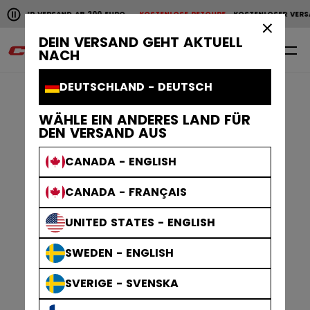
Horizontale Bildlaufanimation anhalten.
NLOSER VERSAND AB 200 EURO
KOSTENLOSE RETOURE
KOSTENLOSER VERS
KOSTENLOSER VERSAND AB 200 EURO
KOSTENLOSE RET
×
DEIN VERSAND GEHT AKTUELL
0
DE
NACH
DEUTSCHLAND - DEUTSCH
WÄHLE EIN ANDERES LAND FÜR
DEN VERSAND AUS
CANADA - ENGLISH
CANADA - FRANÇAIS
UNITED STATES - ENGLISH
SWEDEN - ENGLISH
SVERIGE - SVENSKA