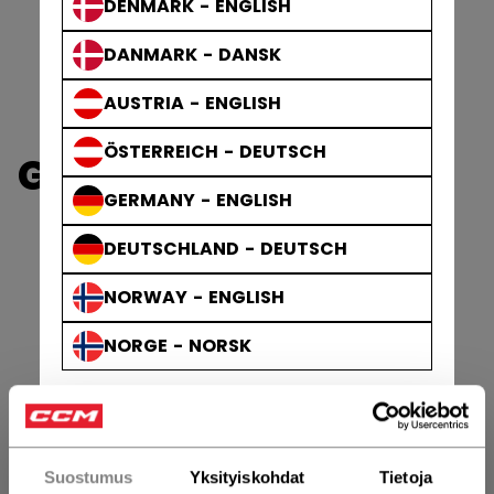
DENMARK - ENGLISH
DANMARK - DANSK
AUSTRIA - ENGLISH
ÖSTERREICH - DEUTSCH
GOALIE PADS
GERMANY - ENGLISH
DEUTSCHLAND - DEUTSCH
NORWAY - ENGLISH
NORGE - NORSK
Suostumus
Yksityiskohdat
Tietoja