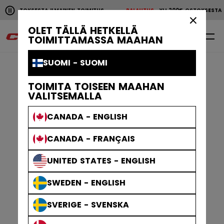
Pause the horizontal scroll animation.
200€ OSTOKSESTA ILMAINEN TOIMITUS
PALAUTUS
YLI 200€ OSTOKSEST
YLI 200€ OSTOKSESTA ILMAINEN TOIMITUS
PALAUTU
×
OLET TÄLLÄ HETKELLÄ
0
FI
TOIMITTAMASSA MAAHAN
SUOMI - SUOMI
TOIMITA TOISEEN MAAHAN
VALITSEMALLA
CANADA - ENGLISH
CANADA - FRANÇAIS
UNITED STATES - ENGLISH
SWEDEN - ENGLISH
SVERIGE - SVENSKA