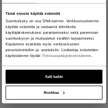
Tämä sivusto käyttää evästeitä
Goalie Pads
Suorituskyky on osa DNA:tamme. Verkkosivustomme
käyttää evästeitä ja vastaavia tekniikoita
käyttäjäkokemuksesi parantamiseksi sekä paremman
suorituskyvyn ja mukautetun sisällön tarjoamiseksi.
Tulossa pian
Käytämme evästeitä myös verkkosivuston
perustoimintoihin ja -asetuksiin. Lisätietoja evästeiden
käytöstämme löydät
Tietosuojakäytännöstämme
.
Pysy kuulolla tulevasta Goalie Pads
mallistostamme.
Salli kaikki
PALAA TAKAISIN HOME
Muokkaa