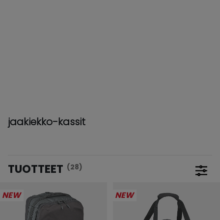
jaakiekko-kassit
TUOTTEET
(28)
Avaa
NEW
NEW