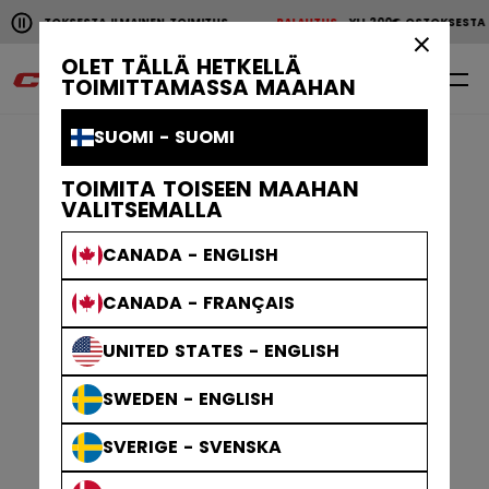
Pause the horizontal scroll animation.
TOKSESTA ILMAINEN TOIMITUS
PALAUTUS
YLI 200€ OSTOKSESTA ILMA
YLI 200€ OSTOKSESTA ILMAINEN TOIMITUS
PALAUTU
×
OLET TÄLLÄ HETKELLÄ
0
FI
TOIMITTAMASSA MAAHAN
SUOMI - SUOMI
TOIMITA TOISEEN MAAHAN
VALITSEMALLA
CANADA - ENGLISH
CANADA - FRANÇAIS
UNITED STATES - ENGLISH
SWEDEN - ENGLISH
SVERIGE - SVENSKA