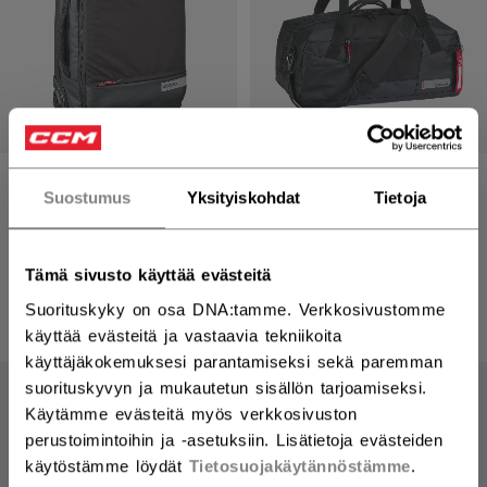
PREMIUM
CCM PREMIUM
Suostumus
Yksityiskohdat
Tietoja
KÄSIMATKATAVARA
DUFFLEBAG
LAUKKU
109,90 €
229,90 €
Tämä sivusto käyttää evästeitä
1 color
1 color
Suorituskyky on osa DNA:tamme. Verkkosivustomme
käyttää evästeitä ja vastaavia tekniikoita
käyttäjäkokemuksesi parantamiseksi sekä paremman
suorituskyvyn ja mukautetun sisällön tarjoamiseksi.
Käytämme evästeitä myös verkkosivuston
perustoimintoihin ja -asetuksiin. Lisätietoja evästeiden
käytöstämme löydät
Tietosuojakäytännöstämme
.