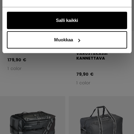
Salli kaikki
PYÖRÄLLINEN
PELAAJAN
Muokkaa
PELAAJAKASSI
VARUSTEKASSIT
PELAAJAN
VARUSTEKASSI
KANNETTAVA
179,90 €
1 color
79,90 €
1 color