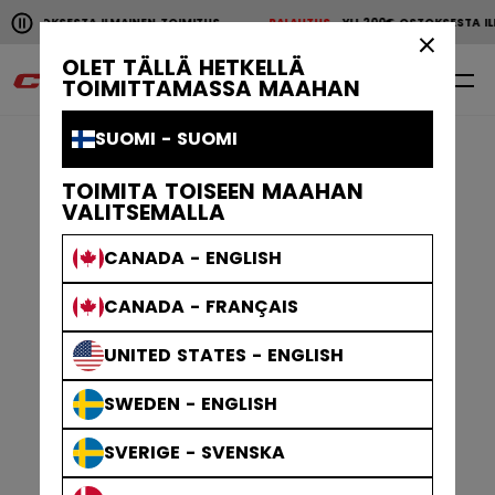
Pause the horizontal scroll animation.
TOKSESTA ILMAINEN TOIMITUS
PALAUTUS
YLI 200€ OSTOKSESTA ILMAI
YLI 200€ OSTOKSESTA ILMAINEN TOIMITUS
PALAUTU
×
OLET TÄLLÄ HETKELLÄ
0
FI
TOIMITTAMASSA MAAHAN
SUOMI - SUOMI
TOIMITA TOISEEN MAAHAN
VALITSEMALLA
CANADA - ENGLISH
CANADA - FRANÇAIS
UNITED STATES - ENGLISH
SWEDEN - ENGLISH
SVERIGE - SVENSKA