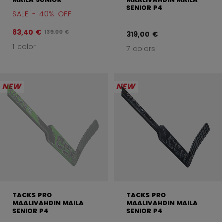
SENIOR P4
SALE - 40% OFF
83,40 €
Alkuperäinen hinta ennen alennusta oli
139,00 €
319,00 €
1 color
7 colors
NEW
NEW
TACKS PRO
TACKS PRO
MAALIVAHDIN MAILA
MAALIVAHDIN MAILA
SENIOR P4
SENIOR P4