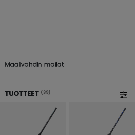
Maalivahdin mailat
TUOTTEET
(39)
Avaa