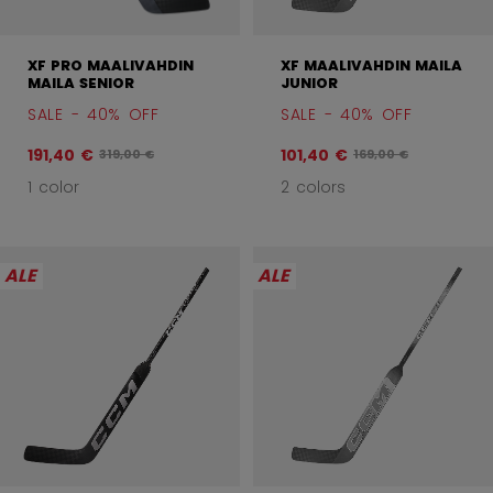
XF PRO MAALIVAHDIN
XF MAALIVAHDIN MAILA
MAILA SENIOR
JUNIOR
SALE - 40% OFF
SALE - 40% OFF
191,40 €
101,40 €
Alkuperäinen hinta ennen alennusta oli
Alkuperäinen hinta e
319,00 €
169,00 €
1 color
2 colors
ALE
ALE