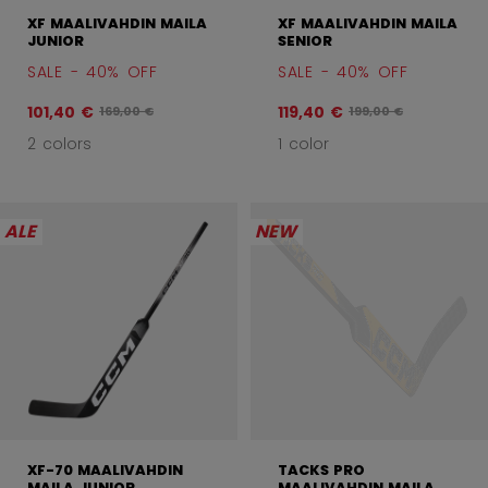
XF MAALIVAHDIN MAILA
XF MAALIVAHDIN MAILA
JUNIOR
SENIOR
SALE - 40% OFF
SALE - 40% OFF
101,40 €
119,40 €
Alkuperäinen hinta ennen alennusta oli
Alkuperäinen hinta e
169,00 €
199,00 €
2 colors
1 color
ALE
NEW
XF-70 MAALIVAHDIN
TACKS PRO
MAILA JUNIOR
MAALIVAHDIN MAILA