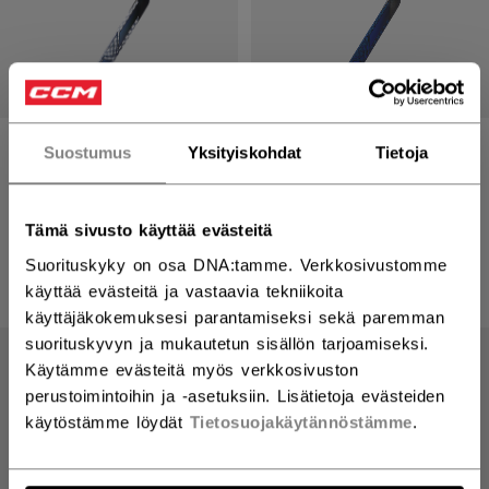
VIZION MAALIVAHDIN
VIZION MAALIVAHDIN
Suostumus
Yksityiskohdat
Tietoja
MAILA P4 SENIOR
MAILA P4 SENIOR
349,00 €
349,00 €
Tämä sivusto käyttää evästeitä
2 colors
2 colors
Suorituskyky on osa DNA:tamme. Verkkosivustomme
käyttää evästeitä ja vastaavia tekniikoita
käyttäjäkokemuksesi parantamiseksi sekä paremman
suorituskyvyn ja mukautetun sisällön tarjoamiseksi.
Käytämme evästeitä myös verkkosivuston
perustoimintoihin ja -asetuksiin. Lisätietoja evästeiden
käytöstämme löydät
Tietosuojakäytännöstämme
.