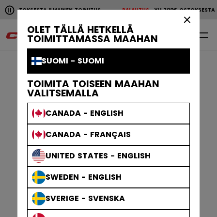
Pause the horizontal scroll animation.
OSTOKSESTA ILMAINEN TOIMITUS
PALAUTUS
YLI 200€ OSTOKSESTA IL
YLI 200€ OSTOKSESTA ILMAINEN TOIMITUS
PALAUTU
×
OLET TÄLLÄ HETKELLÄ
0
FI
TOIMITTAMASSA MAAHAN
SUOMI - SUOMI
TOIMITA TOISEEN MAAHAN
VALITSEMALLA
CANADA - ENGLISH
CANADA - FRANÇAIS
UNITED STATES - ENGLISH
SWEDEN - ENGLISH
SVERIGE - SVENSKA