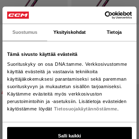
Suostumus
Yksityiskohdat
Tietoja
RIBCOR TRIGGER
RIBCOR TRIGGER
UNLEASHED PRO MAILA
UNLEASHED PRO MAILA
SENIOR
INTERMEDIATE
Tämä sivusto käyttää evästeitä
299,00 €
249,00 €
Suorituskyky on osa DNA:tamme. Verkkosivustomme
käyttää evästeitä ja vastaavia tekniikoita
käyttäjäkokemuksesi parantamiseksi sekä paremman
suorituskyvyn ja mukautetun sisällön tarjoamiseksi.
PRE-ORDER
PRE-ORDER
Käytämme evästeitä myös verkkosivuston
perustoimintoihin ja -asetuksiin. Lisätietoja evästeiden
käytöstämme löydät
Tietosuojakäytännöstämme
.
Salli kaikki