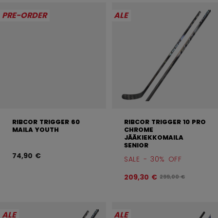
PRE-ORDER
ALE
RIBCOR TRIGGER 60
RIBCOR TRIGGER 10 PRO
MAILA YOUTH
CHROME
JÄÄKIEKKOMAILA
SENIOR
74,90 €
SALE - 30% OFF
209,30 €
Alkuperäinen hinta 
299,00 €
ALE
ALE