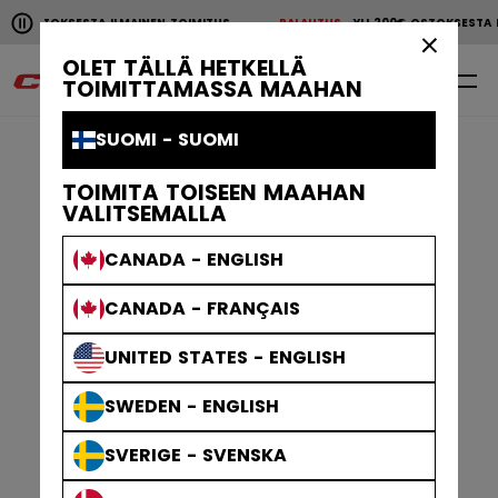
Pause the horizontal scroll animation.
€ OSTOKSESTA ILMAINEN TOIMITUS
PALAUTUS
YLI 200€ OSTOKSESTA 
YLI 200€ OSTOKSESTA ILMAINEN TOIMITUS
PALAUTU
×
OLET TÄLLÄ HETKELLÄ
0
FI
TOIMITTAMASSA MAAHAN
SUOMI - SUOMI
TOIMITA TOISEEN MAAHAN
VALITSEMALLA
CANADA - ENGLISH
CANADA - FRANÇAIS
UNITED STATES - ENGLISH
SWEDEN - ENGLISH
SVERIGE - SVENSKA