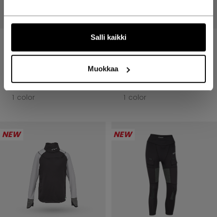
Salli kaikki
CCM FTW SUOJAPAITA
CCM FTW SUOJAPAITA
PITKÄHIHAINEN NAISET
PITKÄHIHAINEN NAISET
SENIOR
JUNIOR
Muokkaa
109,90 €
99,90 €
1 color
1 color
NEW
NEW