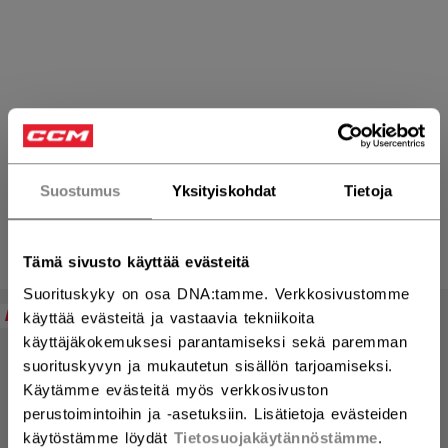
Alusasu
Suostumus
Yksityiskohdat
Tietoja
TUOTTEET
(10)
Tämä sivusto käyttää evästeitä
Avaa
Suorituskyky on osa DNA:tamme. Verkkosivustomme
NEW
NEW
käyttää evästeitä ja vastaavia tekniikoita
käyttäjäkokemuksesi parantamiseksi sekä paremman
suorituskyvyn ja mukautetun sisällön tarjoamiseksi.
Käytämme evästeitä myös verkkosivuston
perustoimintoihin ja -asetuksiin. Lisätietoja evästeiden
käytöstämme löydät
Tietosuojakäytännöstämme
.