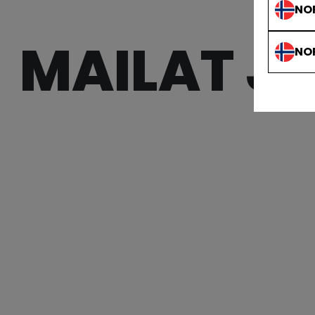
NO
MAILAT J
NO