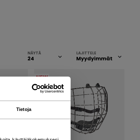
NÄYTÄ
LAJITTELE
NEW
Tietoja
koita käyttäjäkokemuksesi