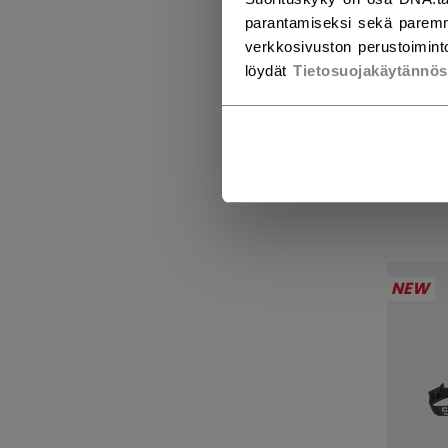
parantamiseksi sekä paremm
verkkosivuston perustoiminto
löydät
Tietosuojakäytännö
FV1
69,9
NEW