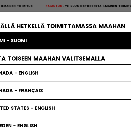
N TOIMITUS
PALAUTUS
YLI 200€ OSTOKSESTA ILMAINEN TOIMITUS
PALA
S
×
ÄKIEKKOSUOJAT
MAALIVAHTI
VAATTEET
JÄÄKIEKKOTARVIKKE
TÄLLÄ HETKELLÄ TOIMITTAMASSA MAAHAN
MI - SUOMI
t
Mailat jääkiekkotarvikkeet
TA TOISEEN MAAHAN VALITSEMALLA
NADA - ENGLISH
NADA - FRANÇAIS
TED STATES - ENGLISH
DEN - ENGLISH