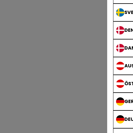
SVE
DE
DA
AUS
ÖS
GE
DE