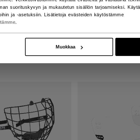
an suorituskyvyn ja mukautetun sisällön tarjoamiseksi. Käy
ihin ja -asetuksiin. Lisätietoja evästeiden käytöstämme
stämme
.
 VISOR JUNIOR
CAGE FM PRO CAG
0 €
89,90 €
Muokkaa