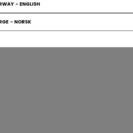
RWAY - ENGLISH
ÄÄKIEKKOT
RGE - NORSK