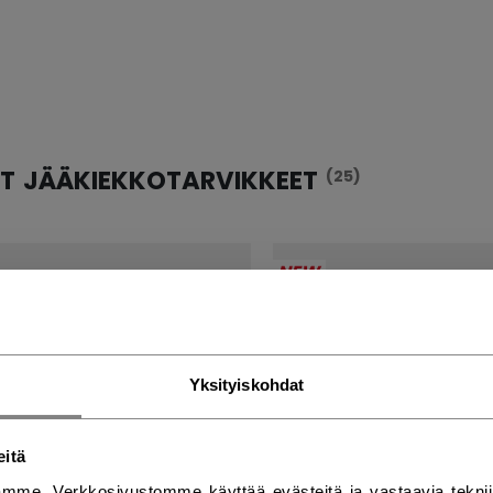
T JÄÄKIEKKOTARVIKKEET
(25)
NEW
Yksityiskohdat
eitä
mme. Verkkosivustomme käyttää evästeitä ja vastaavia teknii