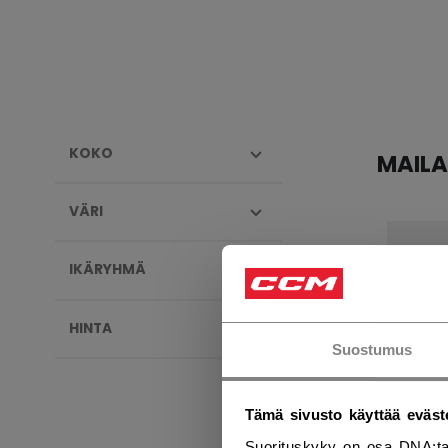
KOKO
MAILA
VÄRI
IKÄRYHMÄ
HINTA
Suostumus
Tämä sivusto käyttää eväst
Suorituskyky on osa DNA:ta