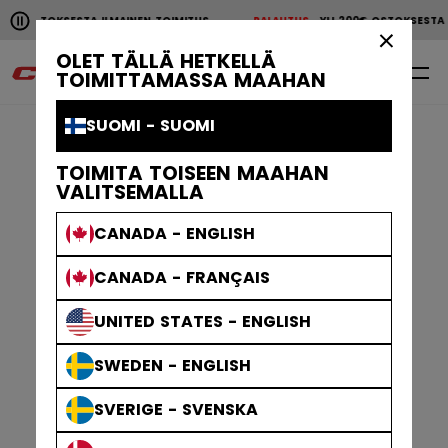
Pause the horizontal scroll animation.
0€ OSTOKSESTA ILMAINEN TOIMITUS
PALAUTUS
YLI 200€ OSTOKSESTA
YLI 200€ OSTOKSESTA ILMAINEN TOIMITUS
PALAUTU
×
OLET TÄLLÄ HETKELLÄ
0
FI
TOIMITTAMASSA MAAHAN
SUOMI - SUOMI
TOIMITA TOISEEN MAAHAN
VALITSEMALLA
CANADA - ENGLISH
CANADA - FRANÇAIS
UNITED STATES - ENGLISH
SWEDEN - ENGLISH
SVERIGE - SVENSKA