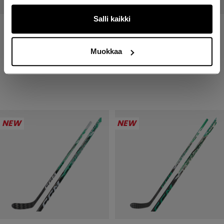
Salli kaikki
JETSPEED FTW PRO
JETSPEED FTW PRO
MAILA NAISET SENIOR
MAILA NAISET
INTERMEDIATE
Muokkaa
299,00 €
249,00 €
NEW
NEW