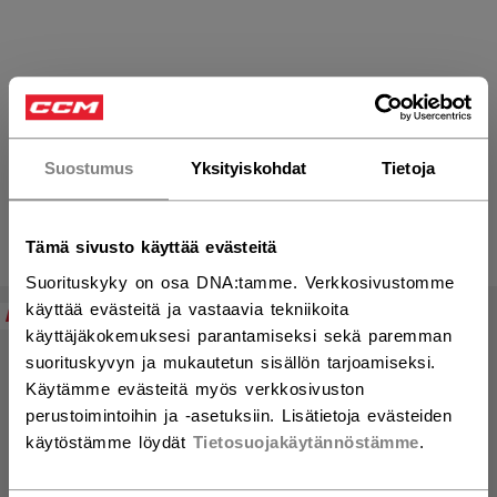
FTW Mailat Naisten
Suostumus
Yksityiskohdat
Tietoja
TUOTTEET
Tämä sivusto käyttää evästeitä
(9)
Suorituskyky on osa DNA:tamme. Verkkosivustomme
Avaa
käyttää evästeitä ja vastaavia tekniikoita
NEW
NEW
käyttäjäkokemuksesi parantamiseksi sekä paremman
suorituskyvyn ja mukautetun sisällön tarjoamiseksi.
Käytämme evästeitä myös verkkosivuston
perustoimintoihin ja -asetuksiin. Lisätietoja evästeiden
käytöstämme löydät
Tietosuojakäytännöstämme
.