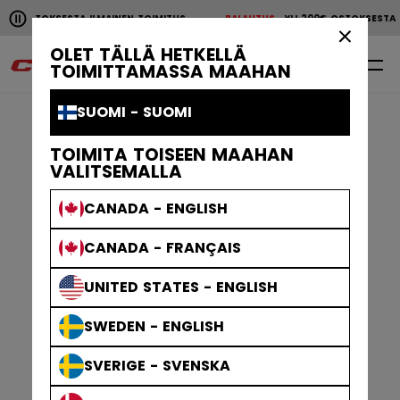
Pause the horizontal scroll animation.
00€ OSTOKSESTA ILMAINEN TOIMITUS
PALAUTUS
YLI 200€ OSTOKSEST
YLI 200€ OSTOKSESTA ILMAINEN TOIMITUS
PALAUTU
×
OLET TÄLLÄ HETKELLÄ
0
FI
TOIMITTAMASSA MAAHAN
SUOMI - SUOMI
TOIMITA TOISEEN MAAHAN
VALITSEMALLA
CANADA - ENGLISH
CANADA - FRANÇAIS
UNITED STATES - ENGLISH
SWEDEN - ENGLISH
SVERIGE - SVENSKA