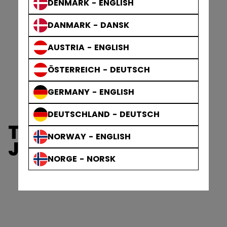
DENMARK - ENGLISH
DANMARK - DANSK
AUSTRIA - ENGLISH
ÖSTERREICH - DEUTSCH
GERMANY - ENGLISH
DEUTSCHLAND - DEUTSCH
TUOMARIN SUOJAT
NORWAY - ENGLISH
JA VAATTEET
NORGE - NORSK