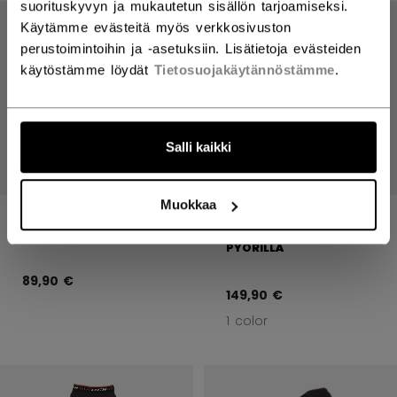
Avaa
suorituskyvyn ja mukautetun sisällön tarjoamiseksi.
Käytämme evästeitä myös verkkosivuston
perustoimintoihin ja -asetuksiin. Lisätietoja evästeiden
käytöstämme löydät
Tietosuojakäytännöstämme
.
Salli kaikki
Muokkaa
REFEREE SÄÄRISUOJAT
REFEREE VIRALLINEN
SENIOR
VARUSTEKASSI
PYÖRILLÄ
89,90 €
149,90 €
1 color