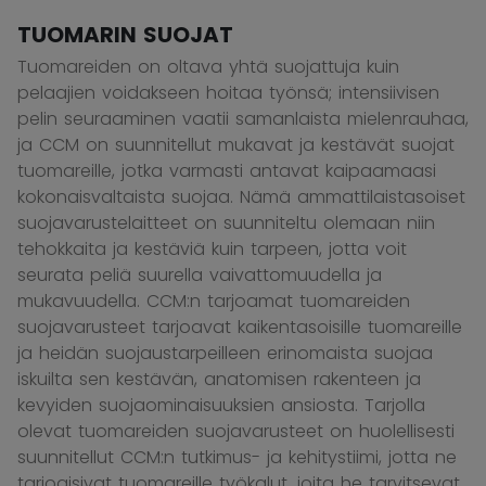
TUOMARIN SUOJAT
Tuomareiden on oltava yhtä suojattuja kuin
pelaajien voidakseen hoitaa työnsä; intensiivisen
pelin seuraaminen vaatii samanlaista mielenrauhaa,
ja CCM on suunnitellut mukavat ja kestävät suojat
tuomareille, jotka varmasti antavat kaipaamaasi
kokonaisvaltaista suojaa. Nämä ammattilaistasoiset
suojavarustelaitteet on suunniteltu olemaan niin
tehokkaita ja kestäviä kuin tarpeen, jotta voit
seurata peliä suurella vaivattomuudella ja
mukavuudella. CCM:n tarjoamat tuomareiden
suojavarusteet tarjoavat kaikentasoisille tuomareille
ja heidän suojaustarpeilleen erinomaista suojaa
iskuilta sen kestävän, anatomisen rakenteen ja
kevyiden suojaominaisuuksien ansiosta. Tarjolla
olevat tuomareiden suojavarusteet on huolellisesti
suunnitellut CCM:n tutkimus- ja kehitystiimi, jotta ne
tarjoaisivat tuomareille työkalut, joita he tarvitsevat