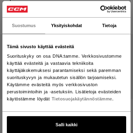
TUOTTEET
(23)
Suostumus
Yksityiskohdat
Tietoja
Avaa
Tämä sivusto käyttää evästeitä
Suorituskyky on osa DNA:tamme. Verkkosivustomme
käyttää evästeitä ja vastaavia tekniikoita
käyttäjäkokemuksesi parantamiseksi sekä paremman
suorituskyvyn ja mukautetun sisällön tarjoamiseksi.
Käytämme evästeitä myös verkkosivuston
perustoimintoihin ja -asetuksiin. Lisätietoja evästeiden
käytöstämme löydät
Tietosuojakäytännöstämme
.
FLAG COLLECTION
FLAG COLLECTION
RUOTSI TUPSUPIPO
CANADA TUPSUPIPO
Salli kaikki
29,90 €
29,90 €