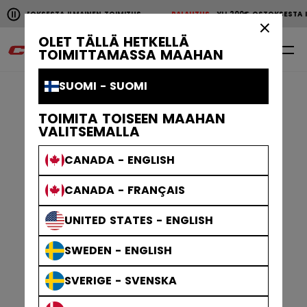
Pause the horizontal scroll animation.
€ OSTOKSESTA ILMAINEN TOIMITUS
PALAUTUS
YLI 200€ OSTOKSESTA I
YLI 200€ OSTOKSESTA ILMAINEN TOIMITUS
PALAUTU
×
OLET TÄLLÄ HETKELLÄ
0
FI
TOIMITTAMASSA MAAHAN
SUOMI - SUOMI
TOIMITA TOISEEN MAAHAN
VALITSEMALLA
CANADA - ENGLISH
CANADA - FRANÇAIS
UNITED STATES - ENGLISH
SWEDEN - ENGLISH
SVERIGE - SVENSKA