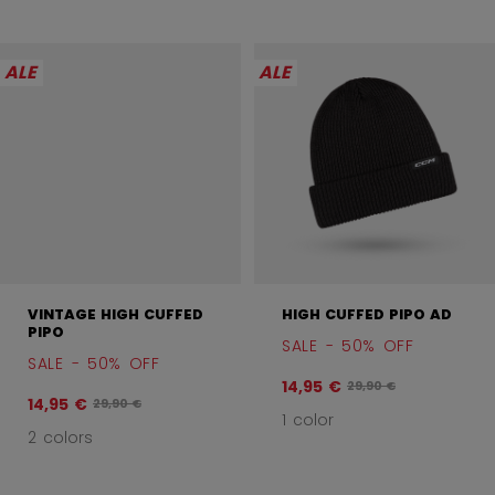
ALE
ALE
VINTAGE HIGH CUFFED
HIGH CUFFED PIPO AD
PIPO
SALE - 50% OFF
SALE - 50% OFF
14,95 €
Alkuperäinen hinta en
29,90 €
14,95 €
Alkuperäinen hinta ennen alennusta oli
29,90 €
1 color
2 colors