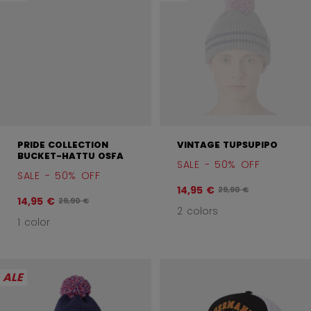
PRIDE COLLECTION
VINTAGE TUPSUPIPO
BUCKET-HATTU OSFA
SALE - 50% OFF
SALE - 50% OFF
14,95 €
Alkuperäinen hinta en
29,90 €
14,95 €
Alkuperäinen hinta ennen alennusta oli
29,90 €
2 colors
1 color
ALE