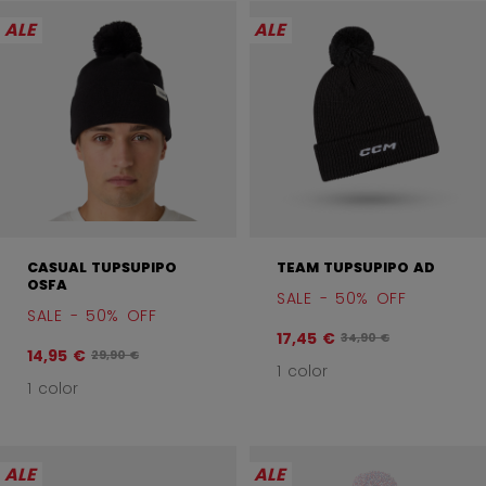
ALE
ALE
CASUAL TUPSUPIPO
TEAM TUPSUPIPO AD
OSFA
SALE - 50% OFF
SALE - 50% OFF
17,45 €
Alkuperäinen hinta en
34,90 €
14,95 €
Alkuperäinen hinta ennen alennusta oli
29,90 €
1 color
1 color
ALE
ALE