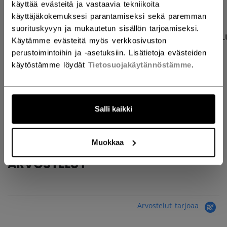
käyttää evästeitä ja vastaavia tekniikoita
käyttäjäkokemuksesi parantamiseksi sekä paremman
suorituskyvyn ja mukautetun sisällön tarjoamiseksi.
TUOTEKUVAT
TEKNISET TIEDOT
ARVOSTEL
Käytämme evästeitä myös verkkosivuston
perustoimintoihin ja -asetuksiin. Lisätietoja evästeiden
käytöstämme löydät
Tietosuojakäytännöstämme
.
TEKNISET TIEDOT
TUNNUS
ACBOTTLER-SR
Salli kaikki
AGE GROUP
Senior
Muokkaa
ARVOSTELUT
Arvostelut tarjoaa