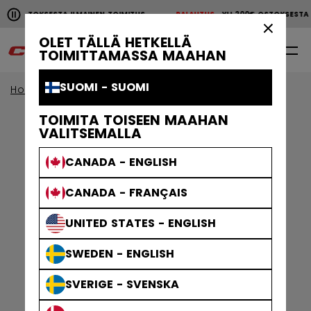
Pause the horizontal scroll animation.
00€ OSTOKSESTA ILMAINEN TOIMITUS
PALAUTUS
YLI 200€ OSTOKSEST
YLI 200€ OSTOKSESTA ILMAINEN TOIMITUS
PALAUTU
×
OLET TÄLLÄ HETKELLÄ
0
FI
TOIMITTAMASSA MAAHAN
SUOMI - SUOMI
Home
Jääkiekkotarvikkeet
TOIMITA TOISEEN MAAHAN
VALITSEMALLA
CANADA - ENGLISH
CANADA - FRANÇAIS
UNITED STATES - ENGLISH
SWEDEN - ENGLISH
SVERIGE - SVENSKA