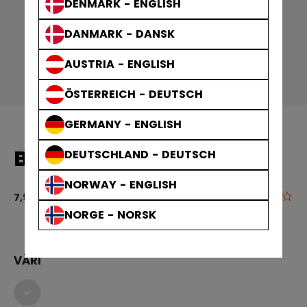
DENMARK - ENGLISH
DANMARK - DANSK
AUSTRIA - ENGLISH
ÖSTERREICH - DEUTSCH
GERMANY - ENGLISH
BOTTLE 0,7 L RED
DEUTSCHLAND - DEUTSCH
NORWAY - ENGLISH
0.0
3,3 out of 5 
7,90 €
NORGE - NORSK
VÄRI
selected