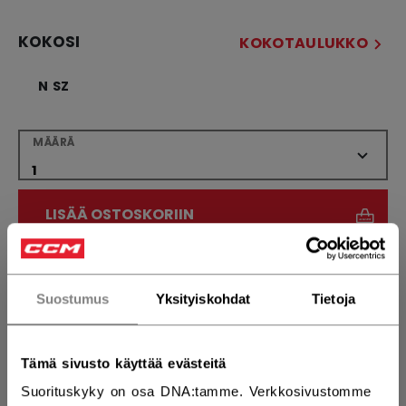
KOKOSI
KOKOTAULUKKO
N SZ
MÄÄRÄ
LISÄÄ OSTOSKORIIN
ETSI MYYMÄLÄSTÄ
Suostumus
Yksityiskohdat
Tietoja
Toimitusehdot
Ilmainen palautus
Tämä sivusto käyttää evästeitä
AVAA SOSIAAL
Suorituskyky on osa DNA:tamme. Verkkosivustomme