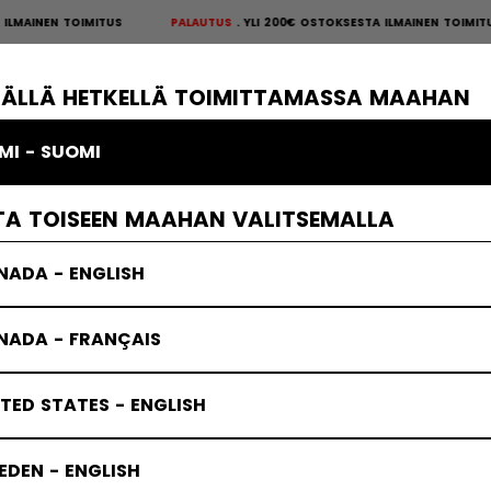
MAINEN TOIMITUS
PALAUTUS
YLI 200€ OSTOKSESTA ILMAINEN TOIMITU
S
×
ÄKIEKKOSUOJAT
MAALIVAHTI
VAATTEET
JÄÄKIEKKOTARVIKKE
TÄLLÄ HETKELLÄ TOIMITTAMASSA MAAHAN
MI - SUOMI
TA TOISEEN MAAHAN VALITSEMALLA
NADA - ENGLISH
NADA - FRANÇAIS
TED STATES - ENGLISH
DEN - ENGLISH