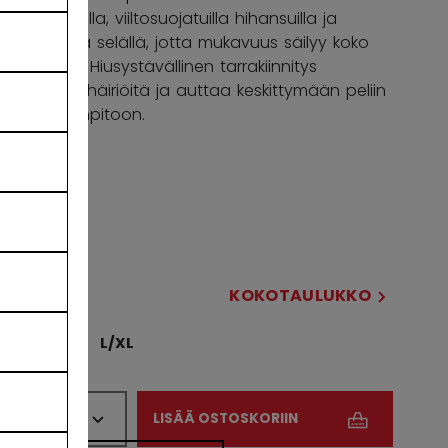
kaula‑aukolla, viiltosuojatuilla hihansuilla ja
tuuletetulla selällä, jotta mukavuus säilyy koko
pelin ajan. Hiusystävällinen tarrakiinnitys
vähentää häiriöitä ja auttaa keskittymään peliin
ja hauskanpitoon.
VÄRI
selected
KOKOSI
KOKOTAULUKKO
S/M
L/XL
MÄÄRÄ
LISÄÄ OSTOSKORIIN