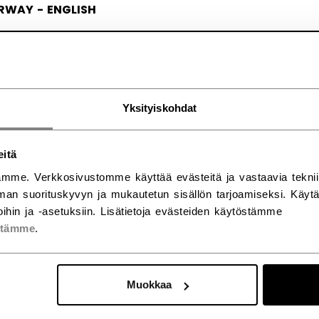
RWAY - ENGLISH
RGE - NORSK
Yksityiskohdat
eitä
mme. Verkkosivustomme käyttää evästeitä ja vastaavia teknii
an suorituskyvyn ja mukautetun sisällön tarjoamiseksi. Käy
ihin ja -asetuksiin. Lisätietoja evästeiden käytöstämme
stämme
.
Muokkaa