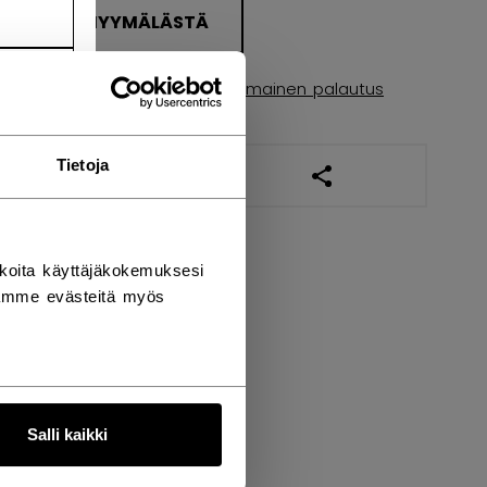
ETSI MYYMÄLÄSTÄ
Toimitusehdot
Ilmainen palautus
Tietoja
AVAA SOSIAALISES
koita käyttäjäkokemuksesi
tämme evästeitä myös
Salli kaikki