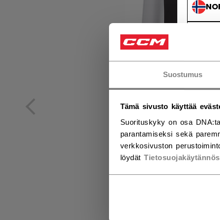
NO
NO
Suostumus
Tämä sivusto käyttää eväst
Suorituskyky on osa DNA:ta
parantamiseksi sekä paremm
verkkosivuston perustoiminto
löydät
Tietosuojakäytännö