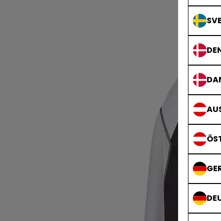
SVE
DE
DA
AUS
ÖS
GE
DE