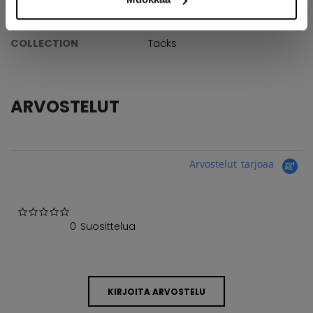
AGE GROUP
Senior
COLLECTION
Tacks
ARVOSTELUT
Arvostelut tarjoaa
0.0 star rating
0 Suosittelua
KIRJOITA ARVOSTELU