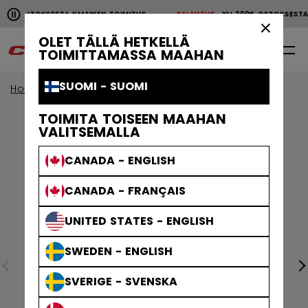
Pause the horizontal scroll animation.
00€ OSTOKSESTA ILMAINEN TOIMITUS
PALAUTUS
YLI 200€ OSTOKSEST
YLI 200€ OSTOKSESTA ILMAINEN TOIMITUS
PALAUTU
×
OLET TÄLLÄ HETKELLÄ
0
FI
TOIMITTAMASSA MAAHAN
SUOMI - SUOMI
Home
Jääkiekkotarvikkeet
TOIMITA TOISEEN MAAHAN
VALITSEMALLA
CANADA - ENGLISH
CANADA - FRANÇAIS
UNITED STATES - ENGLISH
SWEDEN - ENGLISH
SVERIGE - SVENSKA