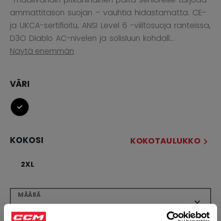
ammattitason suojan – vauhtia hidastamatta. CE-
ja UKCA-sertifioitu, ANSI Level 6 -viiltosuoja ranteissa,
D3O Diablo AC-nivelen ja solisluun kohdall...
Näytä enemmän
VÄRI
selected
KOKOSI
KOKOTAULUKKO
2XL
MÄÄRÄ