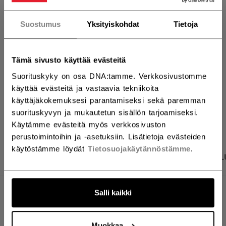
LISÄÄ OSTOSKORIIN
Suostumus
Yksityiskohdat
Tietoja
ETSI MYYMÄLÄSTÄ
Tämä sivusto käyttää evästeitä
Toimitusehdot
Ilmainen palautus
Suorituskyky on osa DNA:tamme. Verkkosivustomme
käyttää evästeitä ja vastaavia tekniikoita
käyttäjäkokemuksesi parantamiseksi sekä paremman
AVAA SOSIAAL
suorituskyvyn ja mukautetun sisällön tarjoamiseksi.
Käytämme evästeitä myös verkkosivuston
perustoimintoihin ja -asetuksiin. Lisätietoja evästeiden
käytöstämme löydät
Tietosuojakäytännöstämme
.
TUOTEKUVAT
TEKNISET TIEDOT
ARVOSTEL
Salli kaikki
TEKNISET TIEDOT
TUNNUS
BLTGTKPREU-SR
Muokkaa