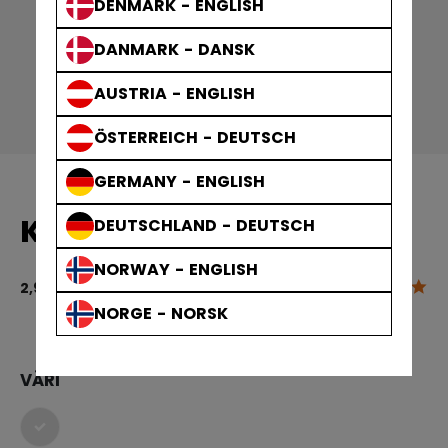
DENMARK - ENGLISH
DANMARK - DANSK
AUSTRIA - ENGLISH
ÖSTERREICH - DEUTSCH
GERMANY - ENGLISH
KIEKKO GAME SV.FED SR
DEUTSCHLAND - DEUTSCH
NORWAY - ENGLISH
5.0
3,7 out of 5 
2,90 €
NORGE - NORSK
VÄRI
selected