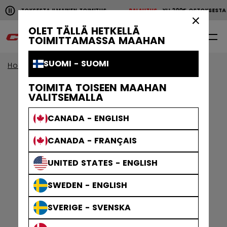
Pause the horizontal scroll animation.
00€ OSTOKSESTA ILMAINEN TOIMITUS
PALAUTUS
YLI 200€ OSTOKSEST
YLI 200€ OSTOKSESTA ILMAINEN TOIMITUS
PALAUTU
×
OLET TÄLLÄ HETKELLÄ
0
FI
TOIMITTAMASSA MAAHAN
SUOMI - SUOMI
Home
Jääkiekkotarvikkeet
TOIMITA TOISEEN MAAHAN
VALITSEMALLA
CANADA - ENGLISH
CANADA - FRANÇAIS
UNITED STATES - ENGLISH
SWEDEN - ENGLISH
SVERIGE - SVENSKA