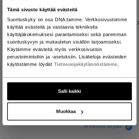
Tämä sivusto käyttää evästeitä
Suorituskyky on osa DNA:tamme. Verkkosivustomme
TUOTEKUVAT
TEKNISET TIEDOT
ARVOSTEL
käyttää evästeitä ja vastaavia tekniikoita
käyttäjäkokemuksesi parantamiseksi sekä paremman
suorituskyvyn ja mukautetun sisällön tarjoamiseksi.
TEKNISET TIEDOT
Käytämme evästeitä myös verkkosivuston
perustoimintoihin ja -asetuksiin. Lisätietoja evästeiden
TUNNUS
PUCKSWE-SR
käytöstämme löydät
Tietosuojakäytännöstämme
.
AGE GROUP
Senior
Salli kaikki
ARVOSTELUT
Muokkaa
Arvostelut tarjoaa