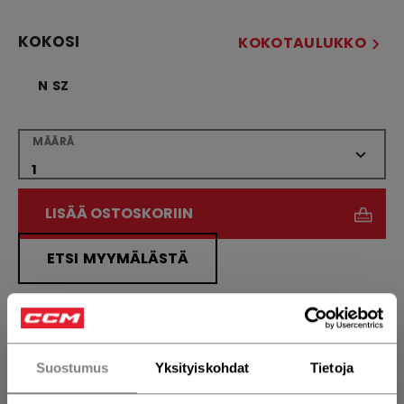
KOKOSI
KOKOTAULUKKO
N SZ
MÄÄRÄ
LISÄÄ OSTOSKORIIN
ETSI MYYMÄLÄSTÄ
Toimitusehdot
Ilmainen palautus
Suostumus
Yksityiskohdat
Tietoja
AVAA SOSIAAL