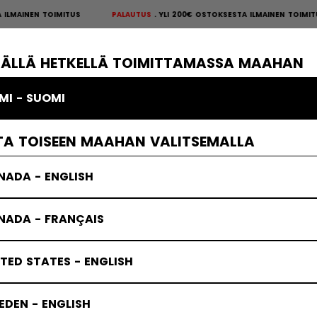
MAINEN TOIMITUS
PALAUTUS
YLI 200€ OSTOKSESTA ILMAINEN TOIMITU
S
×
ÄKIEKKOSUOJAT
MAALIVAHTI
VAATTEET
JÄÄKIEKKOTARVIKKE
TÄLLÄ HETKELLÄ TOIMITTAMASSA MAAHAN
MI - SUOMI
TA TOISEEN MAAHAN VALITSEMALLA
NADA - ENGLISH
NADA - FRANÇAIS
TED STATES - ENGLISH
DEN - ENGLISH