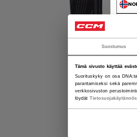
NO
NO
Suostumus
Tämä sivusto käyttää eväst
Suorituskyky on osa DNA:ta
parantamiseksi sekä paremm
verkkosivuston perustoiminto
löydät
Tietosuojakäytännö