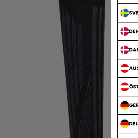
SVE
DE
DA
AUS
ÖS
GE
DE