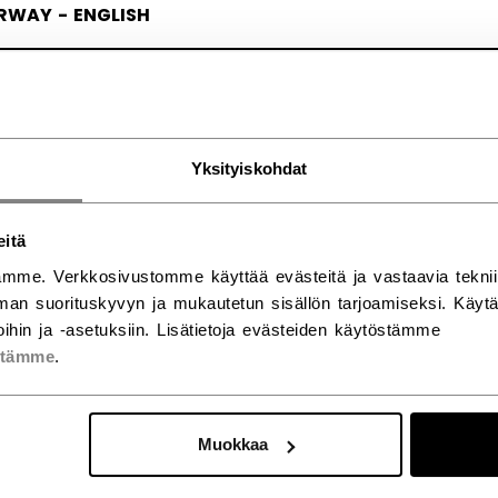
RWAY - ENGLISH
RGE - NORSK
Yksityiskohdat
eitä
mme. Verkkosivustomme käyttää evästeitä ja vastaavia teknii
an suorituskyvyn ja mukautetun sisällön tarjoamiseksi. Käy
ihin ja -asetuksiin. Lisätietoja evästeiden käytöstämme
stämme
.
Muokkaa